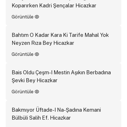
Koparırken Kadri Şençalar Hicazkar
Görüntüle
Bahtım O Kadar Kara Ki Tarife Mahal Yok
Neyzen Rıza Bey Hicazkar
Görüntüle
Bais Oldu Çeşm-I Mestin Aşıkın Berbadına
Şevki Bey Hicazkar
Görüntüle
Bakmıyor Üftade-I Na-Şadına Kemani
Bülbüli Salih Ef. Hicazkar