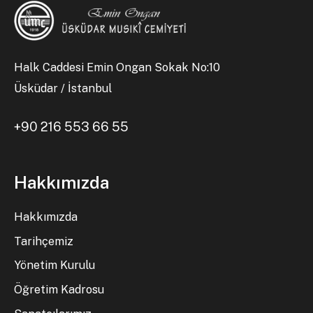
Halk Caddesi Emin Ongan Sokak No:10
Üsküdar / İstanbul
+90 216 553 66 55
Hakkımızda
Hakkımızda
Tarihçemiz
Yönetim Kurulu
Öğretim Kadrosu