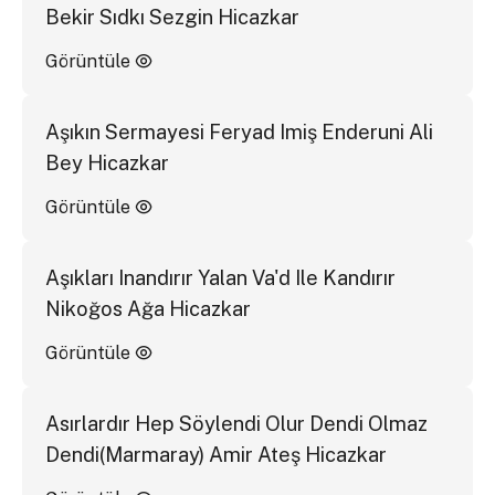
Bekir Sıdkı Sezgin Hicazkar
Görüntüle
Aşıkın Sermayesi Feryad Imiş Enderuni Ali
Bey Hicazkar
Görüntüle
Aşıkları Inandırır Yalan Va'd Ile Kandırır
Nikoğos Ağa Hicazkar
Görüntüle
Asırlardır Hep Söylendi Olur Dendi Olmaz
Dendi(Marmaray) Amir Ateş Hicazkar