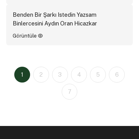
Benden Bir Şarkı Istedin Yazsam
Binlercesini Aydın Oran Hicazkar
Görüntüle
1
2
3
4
5
6
7