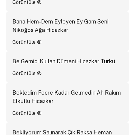
Görüntüle
Bana Hem-Dem Eyleyen Ey Gam Seni
Nikoğos Ağa Hicazkar
Görüntüle
Be Gemici Kullan Dümeni Hicazkar Türkü
Görüntüle
Bekledim Fecre Kadar Gelmedin Ah Rakım
Elkutlu Hicazkar
Görüntüle
Bekliyorum Salınarak Çık Raksa Heman