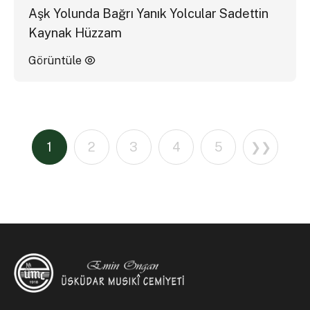
Aşk Yolunda Bağrı Yanık Yolcular Sadettin
Kaynak Hüzzam
Görüntüle
1
2
3
4
5
❯❯