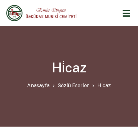
Hi̇caz
Anasayfa
Sözlü Eserler
Hi̇caz