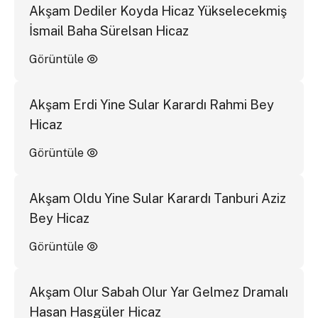
Akşam Dediler Koyda Hicaz Yükselecekmiş
İsmail Baha Sürelsan Hicaz
Görüntüle
Akşam Erdi Yine Sular Karardı Rahmi Bey
Hicaz
Görüntüle
Akşam Oldu Yine Sular Karardı Tanburi Aziz
Bey Hicaz
Görüntüle
Akşam Olur Sabah Olur Yar Gelmez Dramalı
Hasan Hasgüler Hicaz