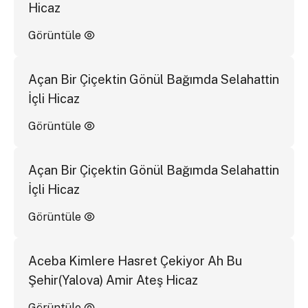
Hicaz
Görüntüle
Açan Bir Çiçektin Gönül Bağımda Selahattin
İçli Hicaz
Görüntüle
Açan Bir Çiçektin Gönül Bağımda Selahattin
İçli Hicaz
Görüntüle
Aceba Kimlere Hasret Çekiyor Ah Bu
Şehir(Yalova) Amir Ateş Hicaz
Görüntüle