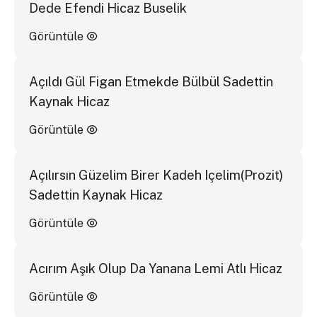
Dede Efendi Hicaz Buselik
Görüntüle
Açıldı Gül Figan Etmekde Bülbül Sadettin
Kaynak Hicaz
Görüntüle
Açılırsın Güzelim Birer Kadeh Içelim(Prozit)
Sadettin Kaynak Hicaz
Görüntüle
Acırım Aşık Olup Da Yanana Lemi Atlı Hicaz
Görüntüle