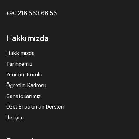
+90 216 553 66 55
Hakkımızda
Hakkımızda
Tarihçemiz
Yönetim Kurulu
Öğretim Kadrosu
Sanatçılarımız
Özel Enstrüman Dersleri
İletişim