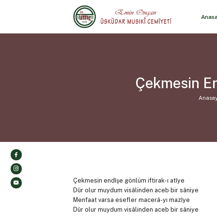
Anas
Çekmesin End
Anasa
Çekmesin endîşe gönlüm iftirak-ı atîye
Dûr olur muydum visâlinden aceb bir sâniye
Menfaat varsa esefler macerâ-yı mazîye
Dûr olur muydum visâlinden aceb bir sâniye