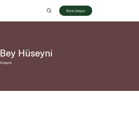
Bize Ulaşın
i Bey Hüseyni
Hüseyni