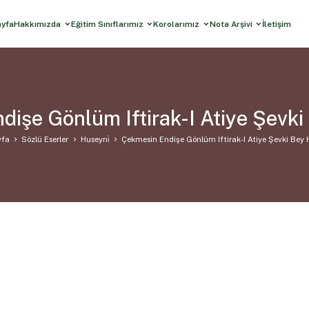
ayfa
Hakkımızda
Eğitim Sınıflarımız
Korolarımız
Nota Arşivi
İletişim
işe Gönlüm Iftirak-I Atiye Şevk
yfa
Sözlü Eserler
Huseyni̇
Çekmesin Endişe Gönlüm Iftirak-I Atiye Şevki Bey 