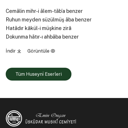
Cemãlin mihr-i ãlem-tãb’a benzer
Ruhun meyden süzülmüş ãba benzer
Hatãdır kâkül-i müşkine zirâ
Dokunma hãtır-ı ahbãba benzer
İndir
Görüntüle
Tüm Huseyni̇ Eserleri