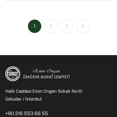
1
2
3
4
Halk Caddesi Emin Ongan Sokak No:10
Üsküdar / İstanbul
+90 216 553 66 55