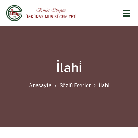
İlahi̇
Anasayfa
Sözlü Eserler
İlahi̇