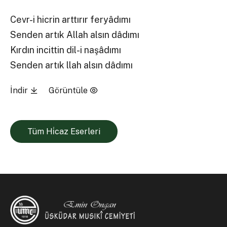
Cevr-i hicrin arttırır feryâdımı
Senden artık Allah alsın dâdımı
Kırdın incittin dil-i naşâdımı
Senden artık llah alsın dâdımı
İndir
Görüntüle
Tüm Hi̇caz Eserleri