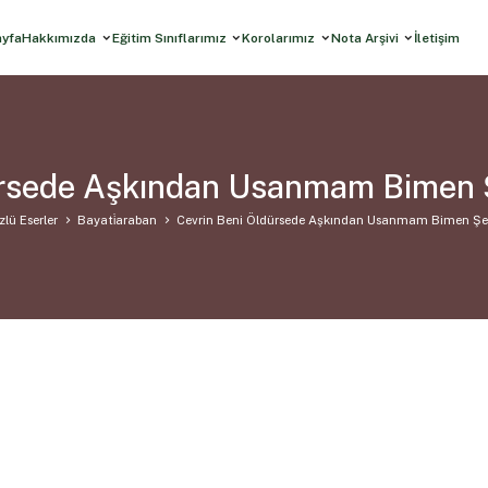
ayfa
Hakkımızda
Eğitim Sınıflarımız
Korolarımız
Nota Arşivi
İletişim
ürsede Aşkından Usanmam Bimen 
zlü Eserler
Bayati̇araban
Cevrin Beni Öldürsede Aşkından Usanmam Bimen Şe