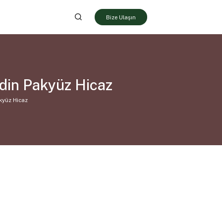
Bize Ulaşın
ddin Pakyüz Hicaz
akyüz Hicaz