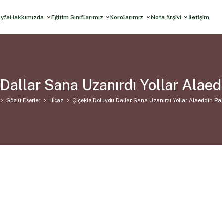
ayfa
Hakkımızda
Eğitim Sınıflarımız
Korolarımız
Nota Arşivi
İletişim
Dallar Sana Uzanırdı Yollar Alae
Sözlü Eserler
Hi̇caz
Çiçekle Doluydu Dallar Sana Uzanırdı Yollar Alaeddin P