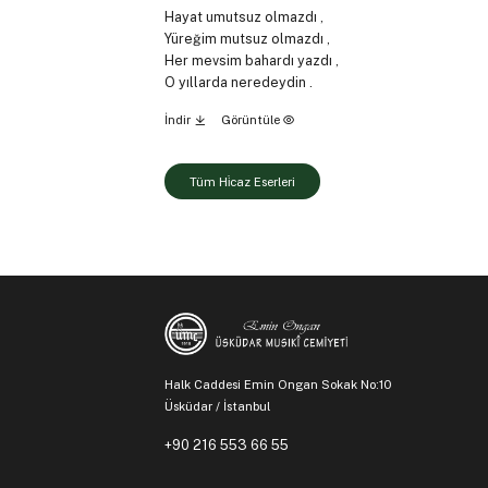
Hayat umutsuz olmazdı ,
Yüreğim mutsuz olmazdı ,
Her mevsim bahardı yazdı ,
O yıllarda neredeydin .
İndir
Görüntüle
Tüm Hi̇caz Eserleri
Halk Caddesi Emin Ongan Sokak No:10
Üsküdar / İstanbul
+90 216 553 66 55