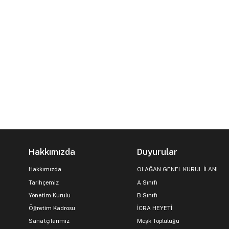
Hakkımızda
Duyurular
Hakkımızda
OLAĞAN GENEL KURUL İLANI
Tarihçemiz
A Sınıfı
Yönetim Kurulu
B Sınıfı
Öğretim Kadrosu
İCRA HEYETİ
Sanatçılarımız
Meşk Topluluğu