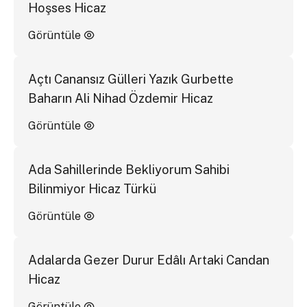
Hoşses Hicaz
Görüntüle
Açtı Canansız Gülleri Yazık Gurbette
Baharın Ali Nihad Özdemir Hicaz
Görüntüle
Ada Sahillerinde Bekliyorum Sahibi
Bilinmiyor Hicaz Türkü
Görüntüle
Adalarda Gezer Durur Edâlı Artaki Candan
Hicaz
Görüntüle