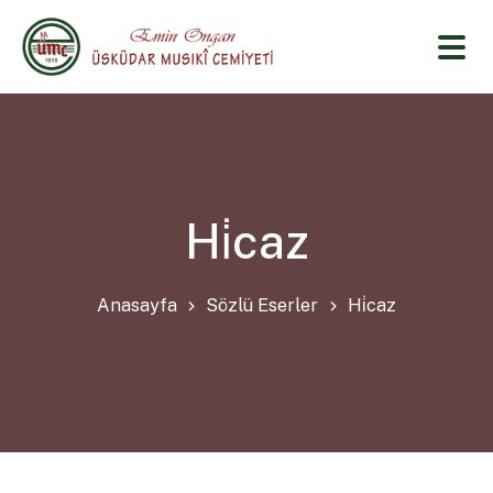
Hi̇caz
Anasayfa
Sözlü Eserler
Hi̇caz