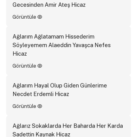
Gecesinden Amir Ateş Hicaz
Görüntüle
Ağlarım Ağlatamam Hissederim
Söyleyemem Alaeddin Yavaşca Nefes
Hicaz
Görüntüle
Ağlarım Hayal Olup Giden Günlerime
Necdet Erdemli Hicaz
Görüntüle
Ağlarız Sokaklarda Her Baharda Her Karda
Sadettin Kaynak Hicaz