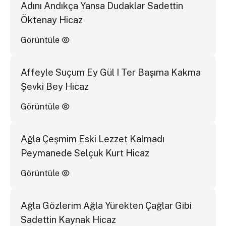
Adını Andıkça Yansa Dudaklar Sadettin
Öktenay Hicaz
Görüntüle
Affeyle Suçum Ey Gül I Ter Başıma Kakma
Şevki Bey Hicaz
Görüntüle
Ağla Çeşmim Eski Lezzet Kalmadı
Peymanede Selçuk Kurt Hicaz
Görüntüle
Ağla Gözlerim Ağla Yürekten Çağlar Gibi
Sadettin Kaynak Hicaz