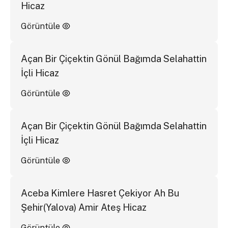
Hicaz
Görüntüle
Açan Bir Çiçektin Gönül Bağımda Selahattin
İçli Hicaz
Görüntüle
Açan Bir Çiçektin Gönül Bağımda Selahattin
İçli Hicaz
Görüntüle
Aceba Kimlere Hasret Çekiyor Ah Bu
Şehir(Yalova) Amir Ateş Hicaz
Görüntüle