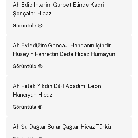
Ah Edip Inlerim Gurbet Elinde Kadri
Şençalar Hicaz
Görüntüle
Ah Eylediğim Gonca-I Handanın Içindir
Hüseyin Fahrettin Dede Hicaz Hümayun
Görüntüle
Ah Felek Yıkdın Dil-I Abadımı Leon
Hancıyan Hicaz
Görüntüle
Ah Şu Dağlar Sular Çağlar Hicaz Türkü