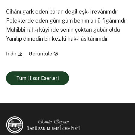
Cihânı gark eden bâran değil eşk-i revânımdır
Feleklerde eden gûm gûm benim âh ü figânımdır
Muhibbi râh-ı kûyinde senin çoktan gubâr oldu
Yanılıp dîmedin bir kez ki hâk-i âsitânımdır .
İndir
Görüntüle
Tüm Hi̇sar Eserleri