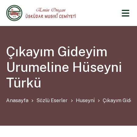
Çıkayım Gideyim
Urumeline Hüseyni
Türkü
Anasayfa
Sözlü Eserler
Huseyni̇
Çıkayım Gidey