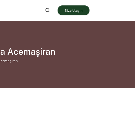
Bize Ulaşın
ca Acemaşiran
 Acemaşiran