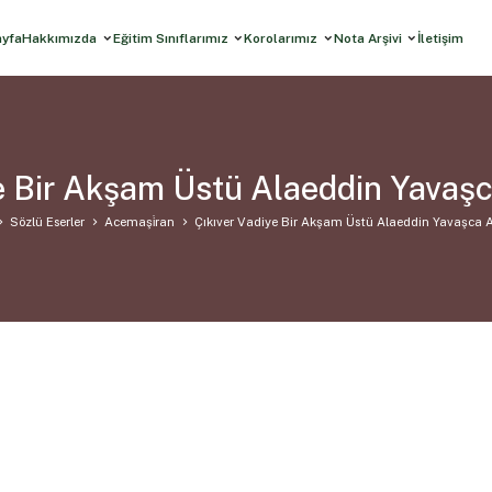
ayfa
Hakkımızda
Eğitim Sınıflarımız
Korolarımız
Nota Arşivi
İletişim
ye Bir Akşam Üstü Alaeddin Yavaş
Sözlü Eserler
Acemaşi̇ran
Çıkıver Vadiye Bir Akşam Üstü Alaeddin Yavaşca