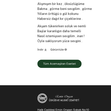
Alışmışım bir kez , öksüzlüğüme
Bakma , görme beni sevgilim , görme
Yılların örttüğü o gül kokunu
Habersiz dağıt kır çiçeklerine .
Akşam tükenirken soluk ve nemli
Başlar karanlığın daha temelli
Nasıl istemişsen sevgilim , inan !
Öyle saklıyorum yüce sevgini .
İndir
Görüntüle
Tüm Acemaşi̇ran Eserleri
Halk Caddesi Emin Ongan Sokak No:10