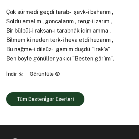
Çok sürmedi geçdi tarab-ı şevk-i baharım ,
Soldu emelim , goncalarım , reng-i izarım ,
Bir bülbül-i raksan-ı tarabnâk idim amma ,
Bilmem ki neden terk-i heva etdi hezarım ,
Bu nağme-i dilsûz-i gamım düşdü "Irak’a" ,
Ben böyle gönüller yakıcı "Bestenigâr’ım".
İndir
Görüntüle
Tüm Besteni̇gar Eserleri