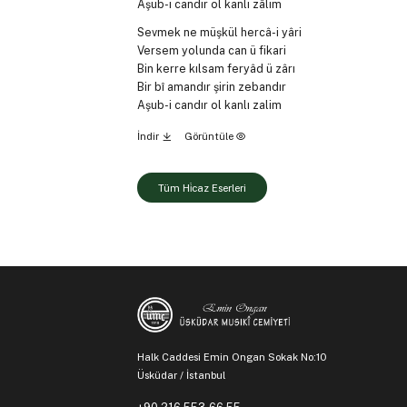
Aşub-i candır ol kanlı zâlim
Sevmek ne müşkül hercâ-i yâri
Versem yolunda can ü fikari
Bin kerre kılsam feryâd ü zârı
Bir bî amandır şirin zebandır
Aşub-i candır ol kanlı zalim
İndir
Görüntüle
Tüm Hi̇caz Eserleri
Halk Caddesi Emin Ongan Sokak No:10
Üsküdar / İstanbul