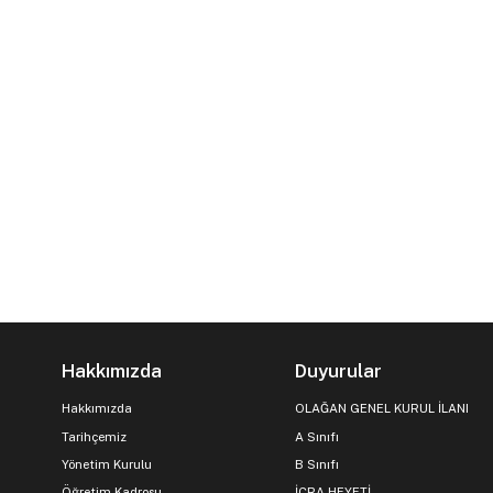
Hakkımızda
Duyurular
Hakkımızda
OLAĞAN GENEL KURUL İLANI
Tarihçemiz
A Sınıfı
Yönetim Kurulu
B Sınıfı
Öğretim Kadrosu
İCRA HEYETİ