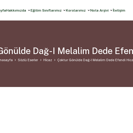
ayfa
Hakkımızda
Eğitim Sınıflarımız
Korolarımız
Nota Arşivi
İletişim
Gönülde Dağ-I Melalim Dede Efen
nasayfa
Sözlü Eserler
Hi̇caz
Çoktur Gönülde Dağ-I Melalim Dede Efendi Hic