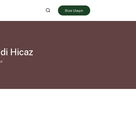
Bize Ulaşın
di Hicaz
az