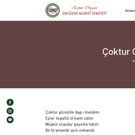
Anas
Çoktur 
A
Çoktur gönülde dağ-ı melâlim
Eyler tegafül ol kanlı zâlim
Müşkül olupdur gayetle hâlim
Bir bî amandır şirin zebandır