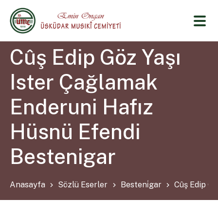
Cûş Edip Göz Yaşı
Ister Çağlamak
Enderuni Hafız
Hüsnü Efendi
Bestenigar
Anasayfa
Sözlü Eserler
Besteni̇gar
Cûş Edip Gö