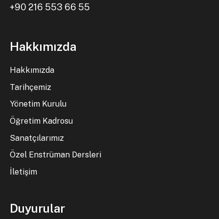
+90 216 553 66 55
Hakkımızda
Hakkımızda
Tarihçemiz
Yönetim Kurulu
Öğretim Kadrosu
Sanatçılarımız
Özel Enstrüman Dersleri
İletişim
Duyurular