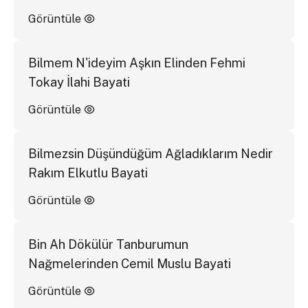
Görüntüle
Bilmem N'ideyim Aşkın Elinden Fehmi
Tokay İlahi Bayati
Görüntüle
Bilmezsin Düşündüğüm Ağladıklarım Nedir
Rakım Elkutlu Bayati
Görüntüle
Bin Ah Dökülür Tanburumun
Nağmelerinden Cemil Muslu Bayati
Görüntüle