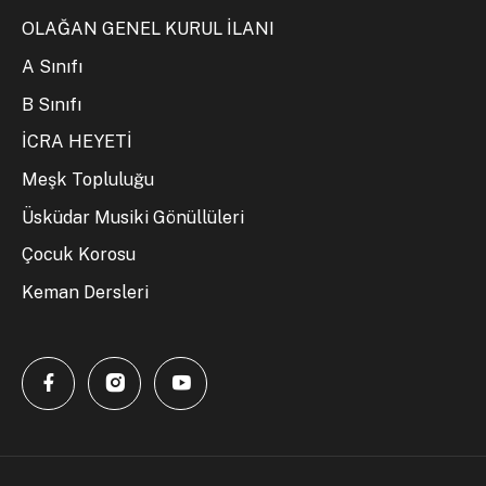
OLAĞAN GENEL KURUL İLANI
A Sınıfı
B Sınıfı
İCRA HEYETİ
Meşk Topluluğu
Üsküdar Musiki Gönüllüleri
Çocuk Korosu
Keman Dersleri