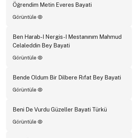
Öğrendim Metin Everes Bayati
Görüntüle
Ben Harab-I Nergis-I Mestanınım Mahmud
Celaleddin Bey Bayati
Görüntüle
Bende Oldum Bir Dilbere Rıfat Bey Bayati
Görüntüle
Beni De Vurdu Güzeller Bayati Türkü
Görüntüle