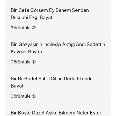
Bin Cefa Görsem Ey Sanem Senden
Dr.suphi Ezgi Bayati
Görüntüle
Bin Gözyaşının Incileşip Aktığı Andı Sadettin
Kaynak Bayati
Görüntüle
Bir Bi-Bedel Şuh-I Cihan Dede Efendi
Bayati
Görüntüle
Bir Böyle Güzel Aşıka Bilmem Neler Eyler