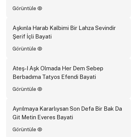
Görüntüle
Aşkınla Harab Kalbimi Bir Lahza Sevindir
Şerif İçli Bayati
Görüntüle
Ateş-I Aşk Olmada Her Dem Sebep
Berbadıma Tatyos Efendi Bayati
Görüntüle
Ayrılmaya Kararlıysan Son Defa Bir Bak Da
Git Metin Everes Bayati
Görüntüle