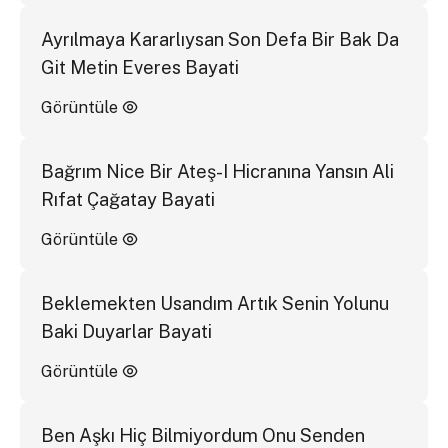
Ayrılmaya Kararlıysan Son Defa Bir Bak Da
Git Metin Everes Bayati
Görüntüle
Bağrım Nice Bir Ateş-I Hicranına Yansın Ali
Rıfat Çağatay Bayati
Görüntüle
Beklemekten Usandım Artık Senin Yolunu
Baki Duyarlar Bayati
Görüntüle
Ben Aşkı Hiç Bilmiyordum Onu Senden