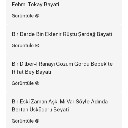
Fehmi Tokay Bayati
Görüntüle
Bir Derde Bin Eklenir Rüştü Şardağ Bayati
Görüntüle
Bir Dilber-I Ranayı Gözüm Gördü Bebek'te
Rıfat Bey Bayati
Görüntüle
Bir Eski Zaman Aşkı Mı Var Söyle Adında
Bertan Üsküdarlı Beyati
Görüntüle