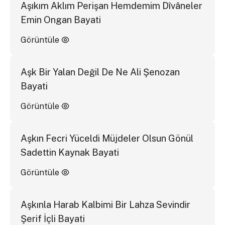
Aşıkım Aklım Perişan Hemdemim Dîvâneler
Emin Ongan Bayati
Görüntüle
Aşk Bir Yalan Değil De Ne Ali Şenozan
Bayati
Görüntüle
Aşkın Fecri Yüceldi Müjdeler Olsun Gönül
Sadettin Kaynak Bayati
Görüntüle
Aşkınla Harab Kalbimi Bir Lahza Sevindir
Şerif İçli Bayati