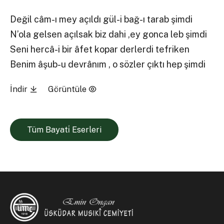
Değil câm-ı mey açıldı gül-i bağ-ı tarab şimdi
N’ola gelsen açılsak biz dahi ,ey gonca leb şimdi
Seni hercâ-i bir âfet kopar derlerdi tefriken
Benim âşub-u devrânım , o sözler çıktı hep şimdi
İndir
Görüntüle
Tüm Bayati̇ Eserleri