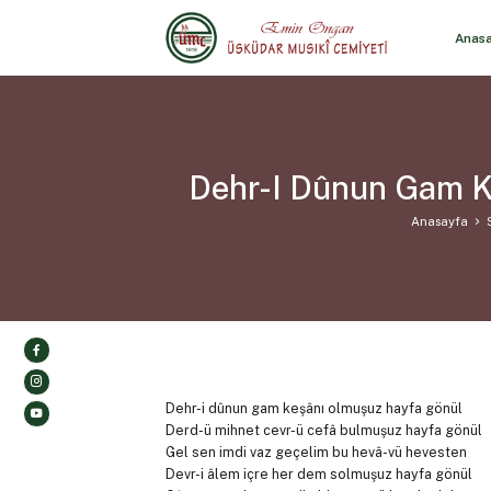
Anas
Dehr-I Dûnun Gam K
Anasayfa
Dehr-i dûnun gam keşânı olmuşuz hayfa gönül
Derd-ü mihnet cevr-ü cefâ bulmuşuz hayfa gönül
Gel sen imdi vaz geçelim bu hevâ-vü hevesten
Devr-i âlem içre her dem solmuşuz hayfa gönül