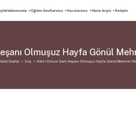
ayfa
Hakkımızda
Eğitim Sınıflarımız
Korolarımız
Nota Arşivi
İletişim
eşanı Olmuşuz Hayfa Gönül Mehme
Sözlü Eserler
Evi̇ç
Dehr-I Dûnun Gam Keşanı Olmuşuz Hayfa Gönül Mehmet Ali 