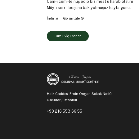
Câm-ı cem -le nuş edip biz mest ü harab olalım
Mûy-i serr-i boşuna bak yolmuşuz hayfa gönül
İndir
Görüntüle
Tüm Evi̇ç Eserleri
Halk Caddesi Emin Ongan Sokak No:10
Üsküdar / İstanbul
+90 216 553 66 55