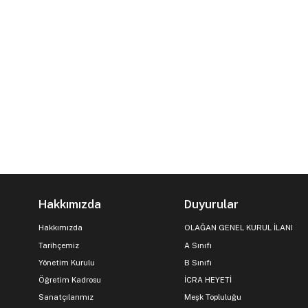
Hakkımızda
Duyurular
Hakkımızda
OLAĞAN GENEL KURUL İLANI
Tarihçemiz
A Sınıfı
Yönetim Kurulu
B Sınıfı
Öğretim Kadrosu
İCRA HEYETİ
Sanatçılarımız
Meşk Topluluğu