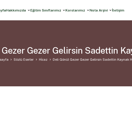
ayfa
Hakkımızda
Eğitim Sınıflarımız
Korolarımız
Nota Arşivi
İletişim
 Gezer Gezer Gelirsin Sadettin K
sayfa
Sözlü Eserler
Hi̇caz
Deli Gönül Gezer Gezer Gelirsin Sadettin Kaynak 