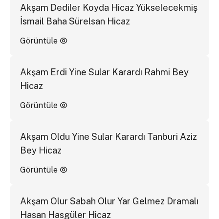
Akşam Dediler Koyda Hicaz Yükselecekmiş
İsmail Baha Sürelsan Hicaz
Görüntüle
Akşam Erdi Yine Sular Karardı Rahmi Bey
Hicaz
Görüntüle
Akşam Oldu Yine Sular Karardı Tanburi Aziz
Bey Hicaz
Görüntüle
Akşam Olur Sabah Olur Yar Gelmez Dramalı
Hasan Hasgüler Hicaz