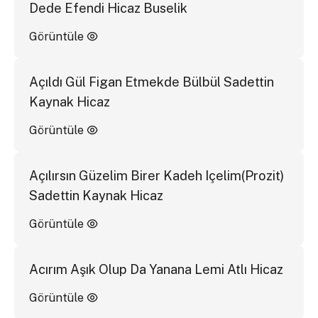
Dede Efendi Hicaz Buselik
Görüntüle
Açıldı Gül Figan Etmekde Bülbül Sadettin
Kaynak Hicaz
Görüntüle
Açılırsın Güzelim Birer Kadeh Içelim(Prozit)
Sadettin Kaynak Hicaz
Görüntüle
Acırım Aşık Olup Da Yanana Lemi Atlı Hicaz
Görüntüle