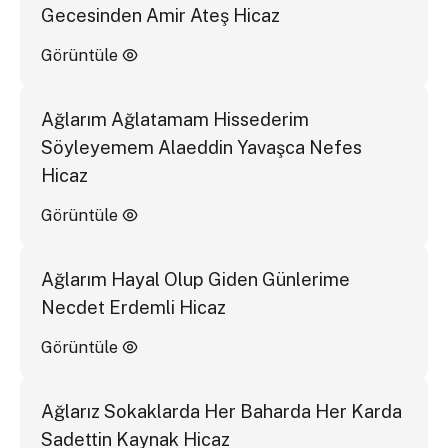
Gecesinden Amir Ateş Hicaz
Görüntüle
Ağlarım Ağlatamam Hissederim
Söyleyemem Alaeddin Yavaşca Nefes
Hicaz
Görüntüle
Ağlarım Hayal Olup Giden Günlerime
Necdet Erdemli Hicaz
Görüntüle
Ağlarız Sokaklarda Her Baharda Her Karda
Sadettin Kaynak Hicaz