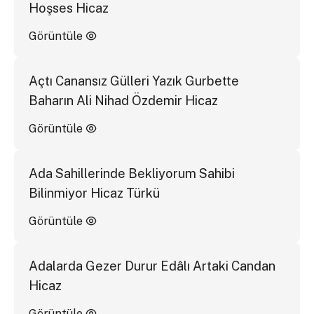
Hoşses Hicaz
Görüntüle
Açtı Canansız Gülleri Yazık Gurbette
Baharın Ali Nihad Özdemir Hicaz
Görüntüle
Ada Sahillerinde Bekliyorum Sahibi
Bilinmiyor Hicaz Türkü
Görüntüle
Adalarda Gezer Durur Edâlı Artaki Candan
Hicaz
Görüntüle