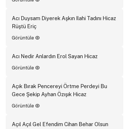
Acı Duysam Diyerek Aşkın Ilahi Tadını Hicaz
Rüştü Eriç
Görüntüle
Acı Nedir Anlardın Erol Sayan Hicaz
Görüntüle
Açık Bırak Pencereyi Örtme Perdeyi Bu
Gece Şekip Ayhan Özışık Hicaz
Görüntüle
Açıl Açıl Gel Efendim Cihan Behar Olsun