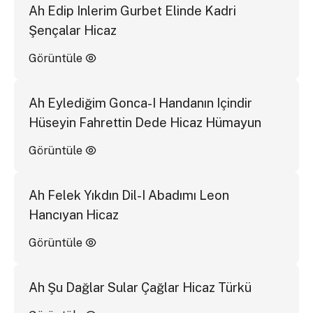
Ah Edip Inlerim Gurbet Elinde Kadri
Şençalar Hicaz
Görüntüle
Ah Eylediğim Gonca-I Handanın Içindir
Hüseyin Fahrettin Dede Hicaz Hümayun
Görüntüle
Ah Felek Yıkdın Dil-I Abadımı Leon
Hancıyan Hicaz
Görüntüle
Ah Şu Dağlar Sular Çağlar Hicaz Türkü