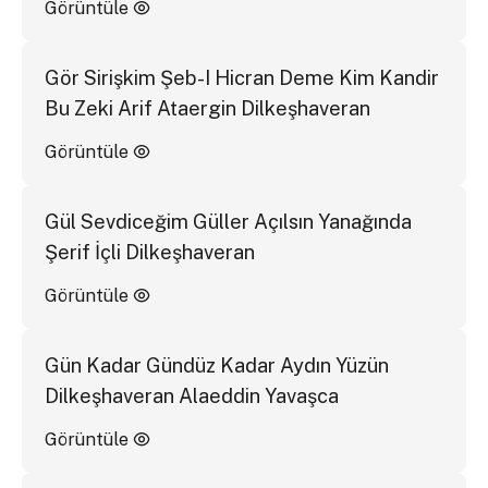
Görüntüle
Gör Sirişkim Şeb-I Hicran Deme Kim Kandir
Bu Zeki Arif Ataergin Dilkeşhaveran
Görüntüle
Gül Sevdiceğim Güller Açılsın Yanağında
Şerif İçli Dilkeşhaveran
Görüntüle
Gün Kadar Gündüz Kadar Aydın Yüzün
Dilkeşhaveran Alaeddin Yavaşca
Görüntüle