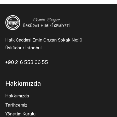
Halk Caddesi Emin Ongan Sokak No:10
Üsküdar / İstanbul
+90 216 553 66 55
Hakkımızda
Hakkımızda
Tarihçemiz
Yönetim Kurulu