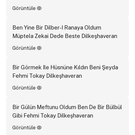
Görüntüle
Ben Yine Bir Dilber-I Ranaya Oldum
Müptela Zekai Dede Beste Dilkeşhaveran
Görüntüle
Bir Görmek Ile Hüsnüne Kıldın Beni Şeyda
Fehmi Tokay Dilkeşhaveran
Görüntüle
Bir Gülün Meftunu Oldum Ben De Bir Bülbül
Gibi Fehmi Tokay Dilkeşhaveran
Görüntüle