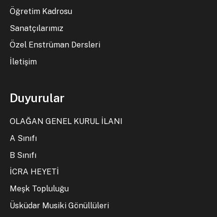
Öğretim Kadrosu
Sanatçılarımız
Özel Enstrüman Dersleri
İletişim
Duyurular
OLAĞAN GENEL KURUL İLANI
A Sınıfı
B Sınıfı
İCRA HEYETİ
Meşk Topluluğu
Üsküdar Musiki Gönüllüleri