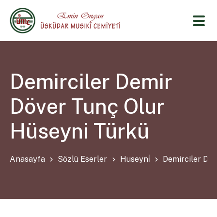
Demirciler Demir
Döver Tunç Olur
Hüseyni Türkü
Anasayfa
Sözlü Eserler
Huseyni̇
Demirciler De