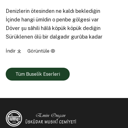
Denizlerin ötesinden ne kaldı beklediğin
İçinde hangi ümîdin o penbe gölgesi var
Döver şu sâhili hâlâ köpük köpük dediğin
Sürüklenen ölü bir dalgadır gurûba kadar
İndir
Görüntüle
Tüm Buseli̇k Eserleri