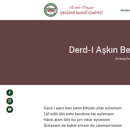
Anas
Derd-I Aşkın B
Anasayf
Derd-i aşkın ben senin bîhûde izhâr eylemem
Lâf edib âhû enîni kendime kâr eylemem
Hâsılı âlem bilir bu sırrı inkâr eylemem
Gizlesem de âşikâr etsem de cânımsın benim