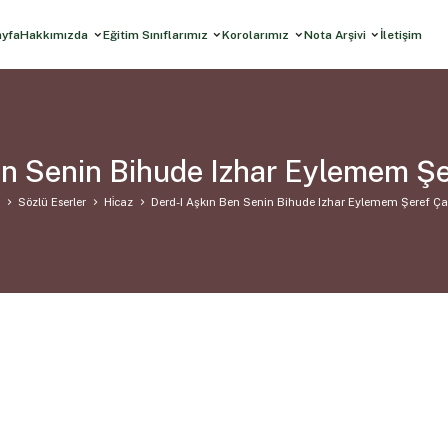
ayfa
Hakkımızda
Eğitim Sınıflarımız
Korolarımız
Nota Arşivi
İletişim
en Senin Bihude Izhar Eylemem Şe
a
Sözlü Eserler
Hi̇caz
Derd-I Aşkın Ben Senin Bihude Izhar Eylemem Şeref Ça