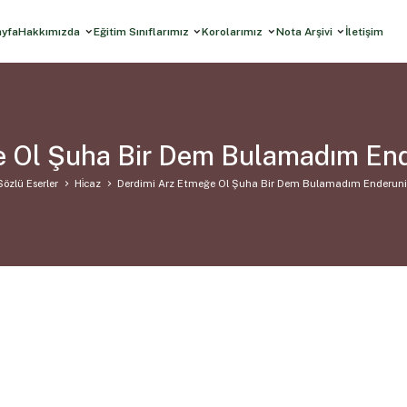
ayfa
Hakkımızda
Eğitim Sınıflarımız
Korolarımız
Nota Arşivi
İletişim
 Ol Şuha Bir Dem Bulamadım End
Sözlü Eserler
Hi̇caz
Derdimi Arz Etmeğe Ol Şuha Bir Dem Bulamadım Enderuni 