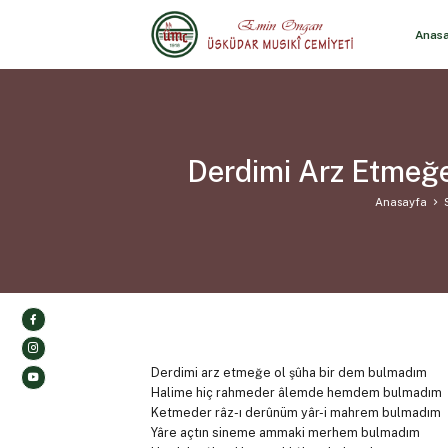
Anas
Derdimi Arz Etmeğe
Anasayfa
Derdimi arz etmeğe ol şûha bir dem bulmadım
Halime hiç rahmeder âlemde hemdem bulmadım
Ketmeder râz-ı derûnüm yâr-i mahrem bulmadım
Yâre açtın sineme ammaki merhem bulmadım