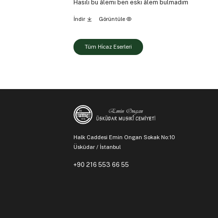
Hasılı bu âlemi ben eski âlem bulmadım
İndir
Görüntüle
Tüm Hi̇caz Eserleri
Halk Caddesi Emin Ongan Sokak No:10
Üsküdar / İstanbul
+90 216 553 66 55