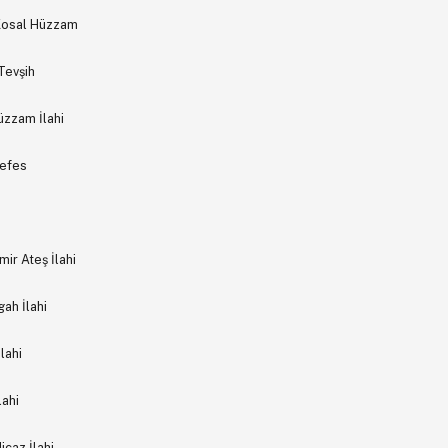
 Kosal Hüzzam
Tevşih
üzzam İlahi
Nefes
ir Ateş İlahi
ah İlahi
lahi
lahi
icaz İlahi