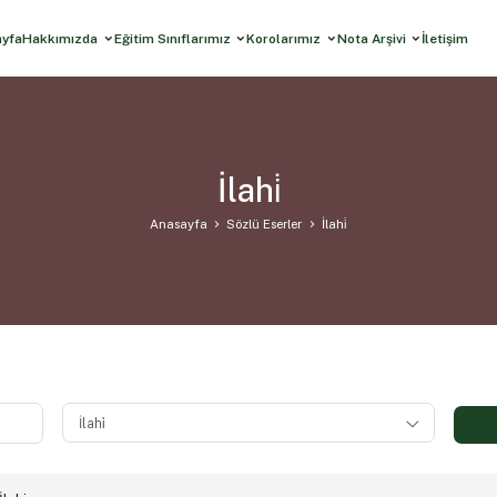
ayfa
Hakkımızda
Eğitim Sınıflarımız
Korolarımız
Nota Arşivi
İletişim
İlahi̇
Anasayfa
Sözlü Eserler
İlahi̇