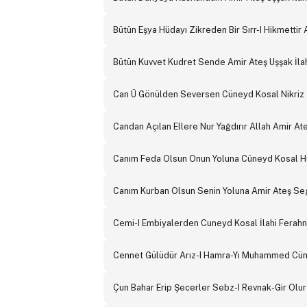
Bütün Eşya Hüdayı Zikreden Bir Sırr-I Hikmettir 
Bütün Kuvvet Kudret Sende Amir Ateş Uşşak İla
Can Ü Gönülden Seversen Cüneyd Kosal Nikriz İ
Candan Açılan Ellere Nur Yağdırır Allah Amir Ate
Canım Feda Olsun Onun Yoluna Cüneyd Kosal H
Canım Kurban Olsun Senin Yoluna Amir Ateş Seg
Cemi-I Embiyalerden Cuneyd Kosal İlahi Ferahn
Cennet Gülüdür Arız-I Hamra-Yı Muhammed Cün
Çun Bahar Erip Şecerler Sebz-I Revnak-Gir Ol