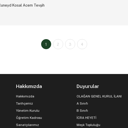
Cuneyd Kosal Acem Tevşih
1
2
3
4
Hakkımızda
Duyurular
Hakkımızda
OLAĞAN GENEL KURUL İLANI
Tarihçemiz
A Sınıfı
Yönetim Kurulu
B Sınıfı
Öğretim Kadrosu
İCRA HEYETİ
Sanatçılarımız
Meşk Topluluğu