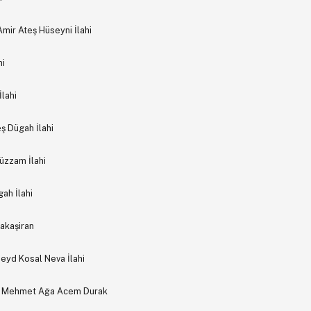
Amir Ateş Hüseyni İlahi
hi
lahi
ş Dügah İlahi
üzzam İlahi
ah İlahi
akaşiran
eyd Kosal Neva İlahi
ur Mehmet Ağa Acem Durak