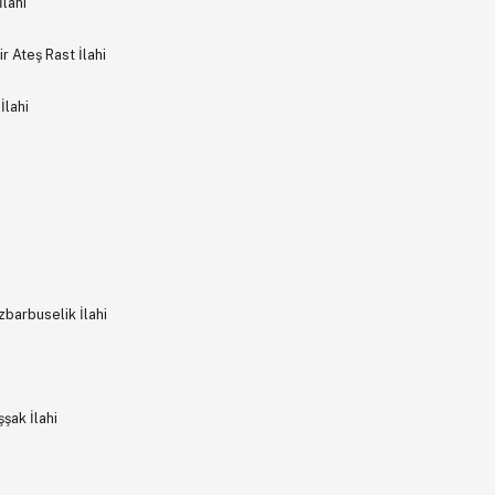
lahi
 Ateş Rast İlahi
İlahi
barbuselik İlahi
şak İlahi