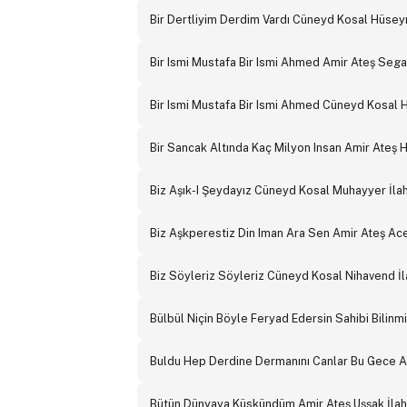
Bir Dertliyim Derdim Vardı Cüneyd Kosal Hüseyni
Bir Ismi Mustafa Bir Ismi Ahmed Amir Ateş Segah
Bir Ismi Mustafa Bir Ismi Ahmed Cüneyd Kosal Hu
Bir Sancak Altında Kaç Milyon Insan Amir Ateş 
Biz Aşık-I Şeydayız Cüneyd Kosal Muhayyer İlah
Biz Aşkperestiz Din Iman Ara Sen Amir Ateş Ace
Biz Söyleriz Söyleriz Cüneyd Kosal Nihavend İl
Bülbül Niçin Böyle Feryad Edersin Sahibi Bilinmi
Buldu Hep Derdine Dermanını Canlar Bu Gece Am
Bütün Dünyaya Küskündüm Amir Ateş Uşşak İlah