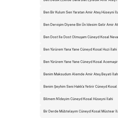
Ben Bir Kulum Sen Yaratan Amir Ateş Hüseyni İl
Ben Dervişim Diyene Bin Ün Idesim Gelir Amir At
Ben Dost Ile Dost Olmuşam Cüneyd Kosal Neva 
Ben Yürürem Yana Yane Cüneyd Kosal Huzi İlahi
Ben Yürürem Yane Yane Cüneyd Kosal Acemaşira
Benim Maksudum Alemde Amir Ateş Beyati İlah
Benim Şeyhim Seni Hakk'a Yetirir Cüneyd Kosal 
Bilmem N'ideyim Cüneyd Kosal Hüseyni İlahi
Bir Derde Mübtelayım Cüneyd Kosal Müstear İl