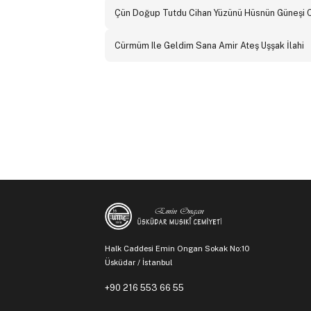
Çün Doğup Tutdu Cihan Yüzünü Hüsnün Güneşi 
Cürmüm Ile Geldim Sana Amir Ateş Uşşak İlahi
Halk Caddesi Emin Ongan Sokak No:10
Üsküdar / İstanbul
+90 216 553 66 55