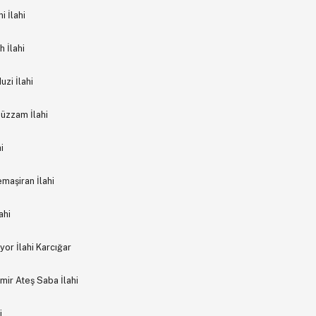
 İlahi
 İlahi
zi İlahi
Hüzzam İlahi
i
maşiran İlahi
ahi
yor İlahi Karcığar
ir Ateş Saba İlahi
i