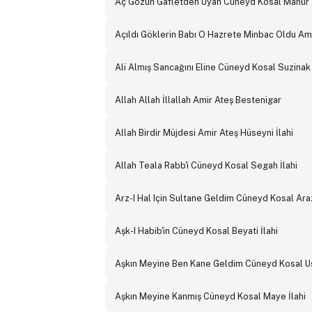
Aç Gözün Gafletden Uyan Cüneyd Kosal Mahur İ
Açıldı Göklerin Babı O Hazrete Minbac Oldu Amir
Ali Almış Sancağını Eline Cüneyd Kosal Suzinak 
Allah Allah İllallah Amir Ateş Bestenigar
Allah Birdir Müjdesi Amir Ateş Hüseyni İlahi
Allah Teala Rabb'i Cüneyd Kosal Segah İlahi
Arz-I Hal Için Sultane Geldim Cüneyd Kosal Araz
Aşk-I Habib'in Cüneyd Kosal Beyati İlahi
Aşkın Meyine Ben Kane Geldim Cüneyd Kosal Uş
Aşkın Meyine Kanmış Cüneyd Kosal Maye İlahi