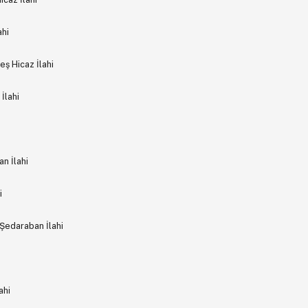
ahi
eş Hicaz İlahi
İlahi
n İlahi
i
Şedaraban İlahi
ahi