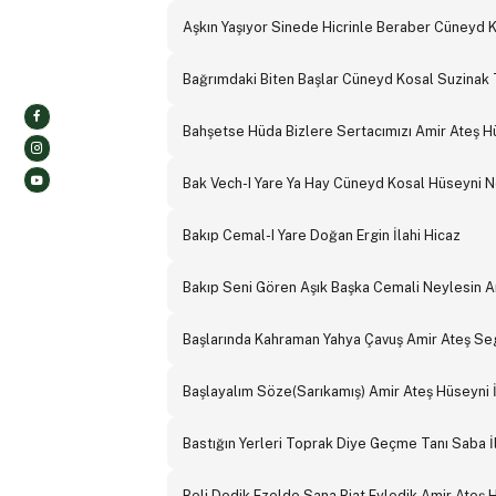
Aşkın Yaşıyor Sinede Hicrinle Beraber Cüneyd
Bağrımdaki Biten Başlar Cüneyd Kosal Suzinak 
Bahşetse Hüda Bizlere Sertacımızı Amir Ateş H
Bak Vech-I Yare Ya Hay Cüneyd Kosal Hüseyni 
Bakıp Cemal-I Yare Doğan Ergin İlahi Hicaz
Bakıp Seni Gören Aşık Başka Cemali Neylesin Am
Başlarında Kahraman Yahya Çavuş Amir Ateş Seg
Başlayalım Söze(Sarıkamış) Amir Ateş Hüseyni İ
Bastığın Yerleri Toprak Diye Geçme Tanı Saba İ
Beli Dedik Ezelde Sana Biat Eyledik Amir Ateş H