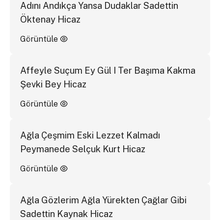
Adını Andıkça Yansa Dudaklar Sadettin
Öktenay Hicaz
Görüntüle
Affeyle Suçum Ey Gül I Ter Başıma Kakma
Şevki Bey Hicaz
Görüntüle
Ağla Çeşmim Eski Lezzet Kalmadı
Peymanede Selçuk Kurt Hicaz
Görüntüle
Ağla Gözlerim Ağla Yürekten Çağlar Gibi
Sadettin Kaynak Hicaz