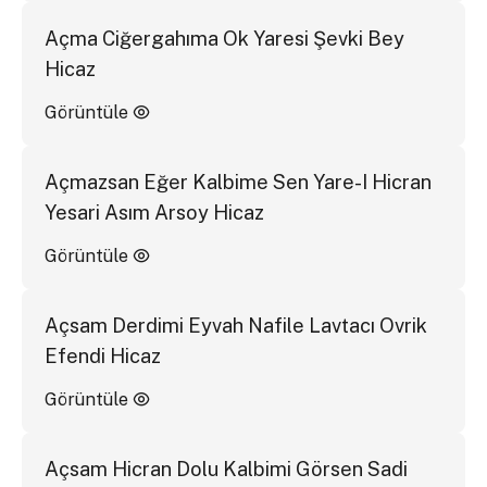
Açma Ciğergahıma Ok Yaresi Şevki Bey
Hicaz
Görüntüle
Açmazsan Eğer Kalbime Sen Yare-I Hicran
Yesari Asım Arsoy Hicaz
Görüntüle
Açsam Derdimi Eyvah Nafile Lavtacı Ovrik
Efendi Hicaz
Görüntüle
Açsam Hicran Dolu Kalbimi Görsen Sadi