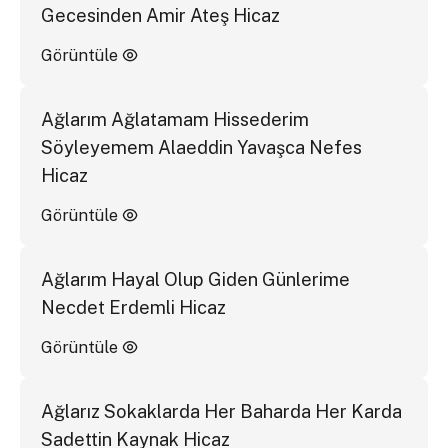
Gecesinden Amir Ateş Hicaz
Görüntüle
Ağlarım Ağlatamam Hissederim
Söyleyemem Alaeddin Yavaşca Nefes
Hicaz
Görüntüle
Ağlarım Hayal Olup Giden Günlerime
Necdet Erdemli Hicaz
Görüntüle
Ağlarız Sokaklarda Her Baharda Her Karda
Sadettin Kaynak Hicaz