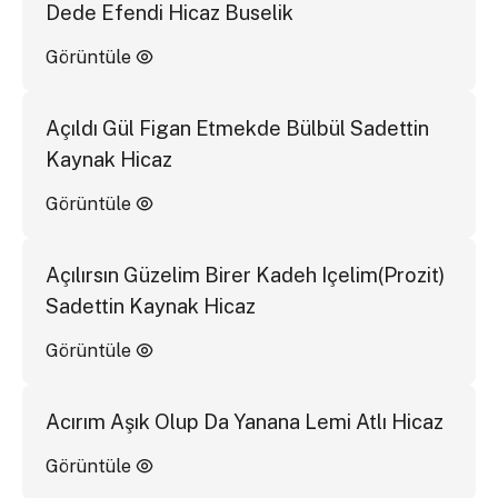
Dede Efendi Hicaz Buselik
Görüntüle
Açıldı Gül Figan Etmekde Bülbül Sadettin
Kaynak Hicaz
Görüntüle
Açılırsın Güzelim Birer Kadeh Içelim(Prozit)
Sadettin Kaynak Hicaz
Görüntüle
Acırım Aşık Olup Da Yanana Lemi Atlı Hicaz
Görüntüle