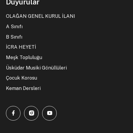
Duyurular
OLAĞAN GENEL KURUL İLANI
A Sınıfı
B Sınıfı
İCRA HEYETİ
Meşk Topluluğu
Üsküdar Musiki Gönüllüleri
Çocuk Korosu
Keman Dersleri