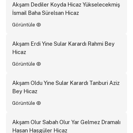
Akşam Dediler Koyda Hicaz Yükselecekmiş
İsmail Baha Sürelsan Hicaz
Görüntüle
Akşam Erdi Yine Sular Karardı Rahmi Bey
Hicaz
Görüntüle
Akşam Oldu Yine Sular Karardı Tanburi Aziz
Bey Hicaz
Görüntüle
Akşam Olur Sabah Olur Yar Gelmez Dramalı
Hasan Hasgüler Hicaz