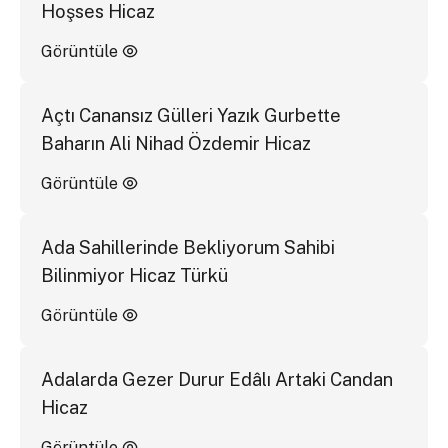
Hoşses Hicaz
Görüntüle
Açtı Canansız Gülleri Yazık Gurbette
Baharın Ali Nihad Özdemir Hicaz
Görüntüle
Ada Sahillerinde Bekliyorum Sahibi
Bilinmiyor Hicaz Türkü
Görüntüle
Adalarda Gezer Durur Edâlı Artaki Candan
Hicaz
Görüntüle