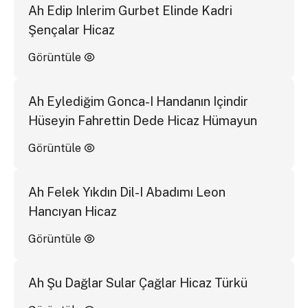
Ah Edip Inlerim Gurbet Elinde Kadri
Şençalar Hicaz
Görüntüle
Ah Eylediğim Gonca-I Handanın Içindir
Hüseyin Fahrettin Dede Hicaz Hümayun
Görüntüle
Ah Felek Yıkdın Dil-I Abadımı Leon
Hancıyan Hicaz
Görüntüle
Ah Şu Dağlar Sular Çağlar Hicaz Türkü