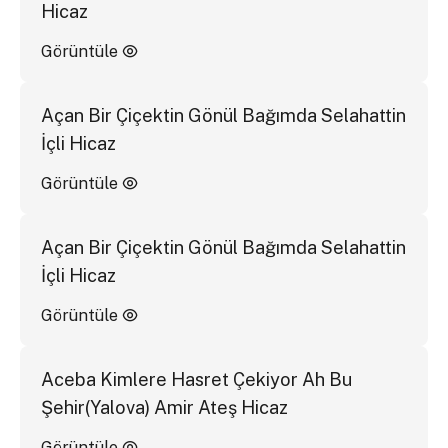
Hicaz
Görüntüle
Açan Bir Çiçektin Gönül Bağımda Selahattin
İçli Hicaz
Görüntüle
Açan Bir Çiçektin Gönül Bağımda Selahattin
İçli Hicaz
Görüntüle
Aceba Kimlere Hasret Çekiyor Ah Bu
Şehir(Yalova) Amir Ateş Hicaz
Görüntüle