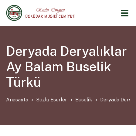
Deryada Deryalıklar
Ay Balam Buselik
Türkü
Anasayfa
Sözlü Eserler
Buseli̇k
Deryada Deryal