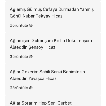
Ağlamış Gülmüş Cefaya Durmadan Yanmış
Gönül Nubar Tekyay Hicaz
Görüntüle
Ağlamışım Gülmüşüm Kırılıp Dökülmüşüm
Alaeddin Şensoy Hicaz
Görüntüle
Ağlar Gezerim Sahili Sanki Benimlesin
Alaeddin Yavaşca Hicaz
Görüntüle
Ağlar Sorarım Hep Seni Gurbet