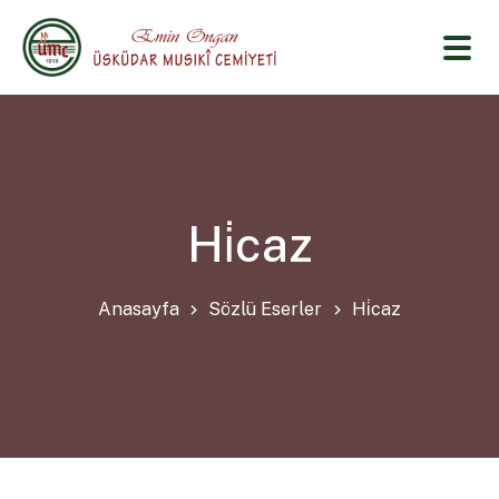
Hi̇caz
Anasayfa
Sözlü Eserler
Hi̇caz