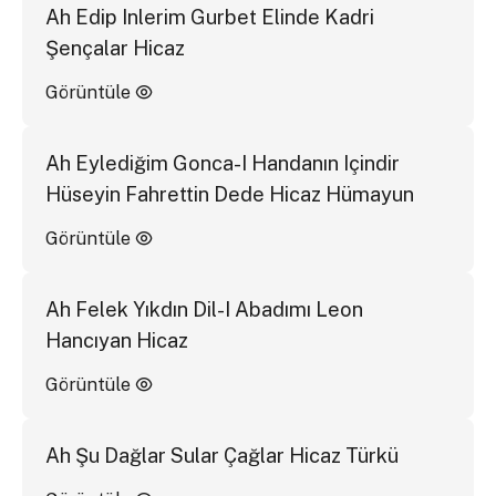
Ah Edip Inlerim Gurbet Elinde Kadri
Şençalar Hicaz
Görüntüle
Ah Eylediğim Gonca-I Handanın Içindir
Hüseyin Fahrettin Dede Hicaz Hümayun
Görüntüle
Ah Felek Yıkdın Dil-I Abadımı Leon
Hancıyan Hicaz
Görüntüle
Ah Şu Dağlar Sular Çağlar Hicaz Türkü