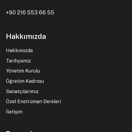
+90 216 553 66 55
Hakkımızda
Hakkımızda
Tarihçemiz
Yönetim Kurulu
Öğretim Kadrosu
Sanatçılarımız
Özel Enstrüman Dersleri
İletişim