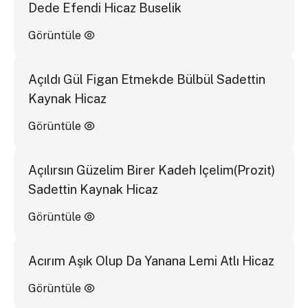
Dede Efendi Hicaz Buselik
Görüntüle
Açıldı Gül Figan Etmekde Bülbül Sadettin
Kaynak Hicaz
Görüntüle
Açılırsın Güzelim Birer Kadeh Içelim(Prozit)
Sadettin Kaynak Hicaz
Görüntüle
Acırım Aşık Olup Da Yanana Lemi Atlı Hicaz
Görüntüle