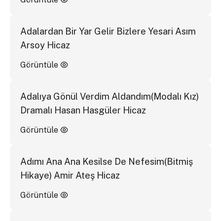
Adalardan Bir Yar Gelir Bizlere Yesari Asım
Arsoy Hicaz
Görüntüle
Adalıya Gönül Verdim Aldandım(Modalı Kız)
Dramalı Hasan Hasgüler Hicaz
Görüntüle
Adımı Ana Ana Kesilse De Nefesim(Bitmiş
Hikaye) Amir Ateş Hicaz
Görüntüle