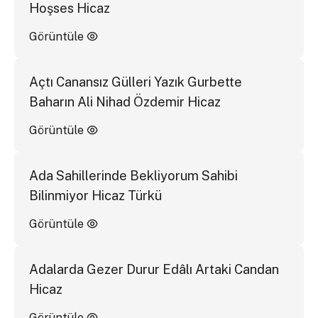
Hoşses Hicaz
Görüntüle
Açtı Canansız Gülleri Yazık Gurbette
Baharın Ali Nihad Özdemir Hicaz
Görüntüle
Ada Sahillerinde Bekliyorum Sahibi
Bilinmiyor Hicaz Türkü
Görüntüle
Adalarda Gezer Durur Edâlı Artaki Candan
Hicaz
Görüntüle