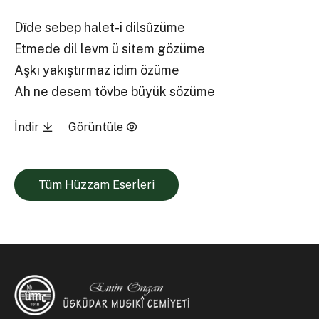
Dîde sebep halet-i dilsûzüme
Etmede dil levm ü sitem gözüme
Aşkı yakıştırmaz idim özüme
Ah ne desem tövbe büyük sözüme
İndir
Görüntüle
Tüm Hüzzam Eserleri