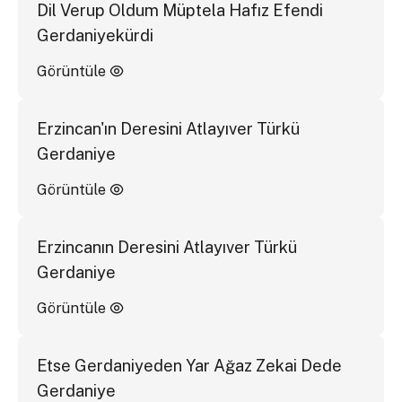
Dil Verup Oldum Müptela Hafız Efendi
Gerdaniyekürdi
Görüntüle
Erzincan'ın Deresini Atlayıver Türkü
Gerdaniye
Görüntüle
Erzincanın Deresini Atlayıver Türkü
Gerdaniye
Görüntüle
Etse Gerdaniyeden Yar Ağaz Zekai Dede
Gerdaniye