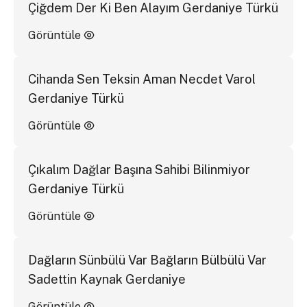
Çiğdem Der Ki Ben Alayım Gerdaniye Türkü
Görüntüle
Cihanda Sen Teksin Aman Necdet Varol
Gerdaniye Türkü
Görüntüle
Çıkalım Dağlar Başına Sahibi Bilinmiyor
Gerdaniye Türkü
Görüntüle
Dağların Sünbülü Var Bağların Bülbülü Var
Sadettin Kaynak Gerdaniye
Görüntüle