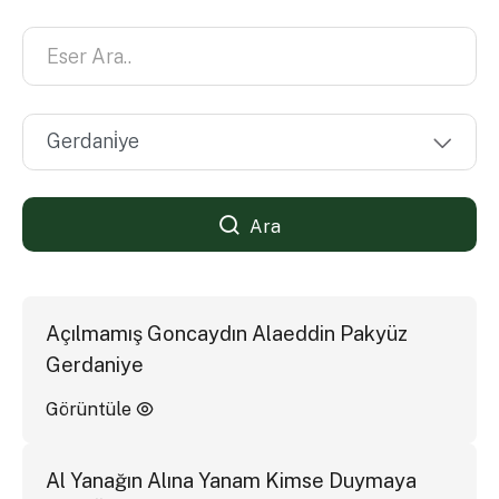
Ara
Açılmamış Goncaydın Alaeddin Pakyüz
Gerdaniye
Görüntüle
Al Yanağın Alına Yanam Kimse Duymaya