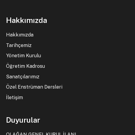
Hakkımızda
Hakkımızda
Tarihçemiz
Yönetim Kurulu
Öğretim Kadrosu
Sanatçılarımız
Özel Enstrüman Dersleri
İletişim
Duyurular
OLAĞAN GENEL KURUL İLANI