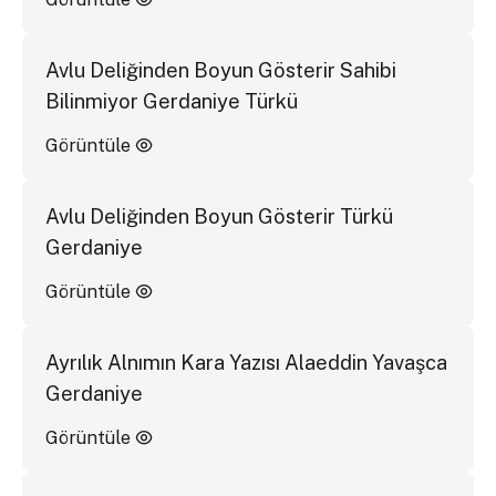
Avlu Deliğinden Boyun Gösterir Sahibi
Bilinmiyor Gerdaniye Türkü
Görüntüle
Avlu Deliğinden Boyun Gösterir Türkü
Gerdaniye
Görüntüle
Ayrılık Alnımın Kara Yazısı Alaeddin Yavaşca
Gerdaniye
Görüntüle