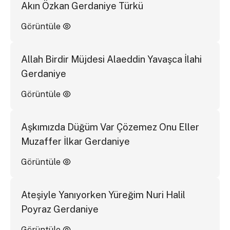
Akın Özkan Gerdaniye Türkü
Görüntüle
Allah Birdir Müjdesi Alaeddin Yavaşca İlahi
Gerdaniye
Görüntüle
Aşkımızda Düğüm Var Çözemez Onu Eller
Muzaffer İlkar Gerdaniye
Görüntüle
Ateşiyle Yanıyorken Yüreğim Nuri Halil
Poyraz Gerdaniye
Görüntüle