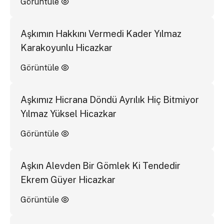
Görüntüle
Aşkımın Hakkını Vermedi Kader Yılmaz
Karakoyunlu Hicazkar
Görüntüle
Aşkımız Hicrana Döndü Ayrılık Hiç Bitmiyor
Yılmaz Yüksel Hicazkar
Görüntüle
Aşkın Alevden Bir Gömlek Ki Tendedir
Ekrem Güyer Hicazkar
Görüntüle