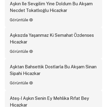
Aşkın Ile Sevgilim Yine Doldum Bu Akşam
Necdet Tokatlıoğlu Hicazkar
Görüntüle
Aşksızda Yaşanmaz Ki Semahat Özdenses
Hicazkar
Görüntüle
Aşktan Bahsettik Dostlarla Bu Akşam Sinan
Sipahi Hicazkar
Görüntüle
Ateş-I Aşkın Senin Ey Mehlika Rıfat Bey
Hicazkar