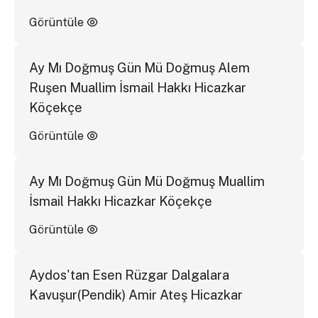
Görüntüle
Ay Mı Doğmuş Gün Mü Doğmuş Alem
Ruşen Muallim İsmail Hakkı Hicazkar
Köçekçe
Görüntüle
Ay Mı Doğmuş Gün Mü Doğmuş Muallim
İsmail Hakkı Hicazkar Köçekçe
Görüntüle
Aydos'tan Esen Rüzgar Dalgalara
Kavuşur(Pendik) Amir Ateş Hicazkar