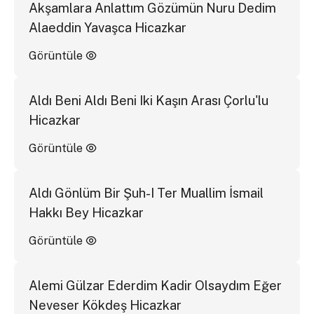
Akşamlara Anlattım Gözümün Nuru Dedim
Alaeddin Yavaşca Hicazkar
Görüntüle
Aldı Beni Aldı Beni Iki Kaşın Arası Çorlu'lu
Hicazkar
Görüntüle
Aldı Gönlüm Bir Şuh-I Ter Muallim İsmail
Hakkı Bey Hicazkar
Görüntüle
Alemi Gülzar Ederdim Kadir Olsaydım Eğer
Neveser Kökdeş Hicazkar