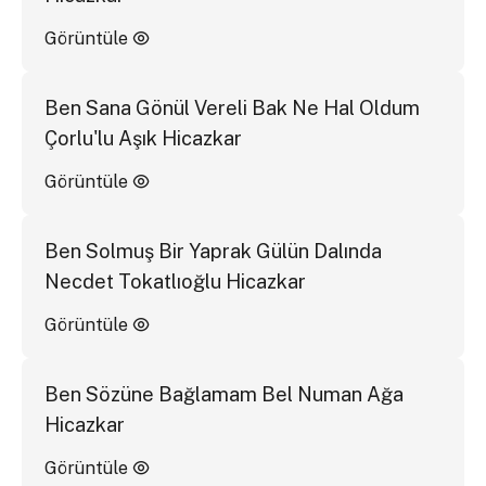
Görüntüle
Ben Sana Gönül Vereli Bak Ne Hal Oldum
Çorlu'lu Aşık Hicazkar
Görüntüle
Ben Solmuş Bir Yaprak Gülün Dalında
Necdet Tokatlıoğlu Hicazkar
Görüntüle
Ben Sözüne Bağlamam Bel Numan Ağa
Hicazkar
Görüntüle