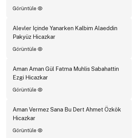
Görüntüle
Alevler Içinde Yanarken Kalbim Alaeddin
Pakyüz Hicazkar
Görüntüle
Aman Aman Gül Fatma Muhlis Sabahattin
Ezgi Hicazkar
Görüntüle
Aman Vermez Sana Bu Dert Ahmet Özkök
Hicazkar
Görüntüle