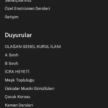
Sanatçılarımız
Özel Enstrüman Dersleri
İletişim
Duyurular
OLAĞAN GENEL KURUL İLANI
A Sınıfı
B Sınıfı
İCRA HEYETİ
Meşk Topluluğu
Üsküdar Musiki Gönüllüleri
Çocuk Korosu
Keman Dersleri