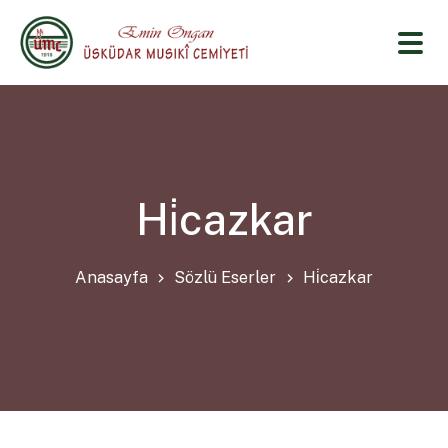
Hi̇cazkar
Anasayfa
Sözlü Eserler
Hi̇cazkar