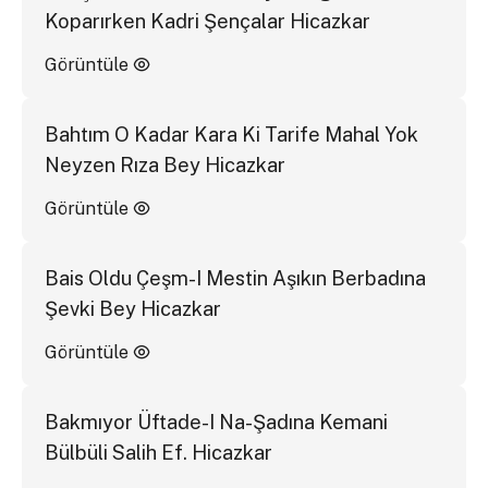
Koparırken Kadri Şençalar Hicazkar
Görüntüle
Bahtım O Kadar Kara Ki Tarife Mahal Yok
Neyzen Rıza Bey Hicazkar
Görüntüle
Bais Oldu Çeşm-I Mestin Aşıkın Berbadına
Şevki Bey Hicazkar
Görüntüle
Bakmıyor Üftade-I Na-Şadına Kemani
Bülbüli Salih Ef. Hicazkar