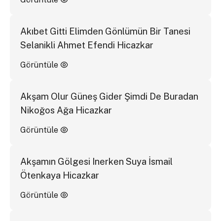
Akıbet Gitti Elimden Gönlümün Bir Tanesi
Selanikli Ahmet Efendi Hicazkar
Görüntüle
Akşam Olur Güneş Gider Şimdi De Buradan
Nikoğos Ağa Hicazkar
Görüntüle
Akşamın Gölgesi Inerken Suya İsmail
Ötenkaya Hicazkar
Görüntüle