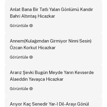
Anlat Bana Bir Tatlı Yalan Gönlümü Kandır
Bahri Altıntaş Hicazkar
Görüntüle
Annem(Kulağımdan Girmiyor Ninni Sesin)
Özcan Korkut Hicazkar
Görüntüle
Ararız Şevki Bugün Meyde Yarın Kevserde
Alaeddin Yavaşca Hicazkar
Görüntüle
Arıyor Kaç Senedir Yar-I Dil-Arayı Gönül