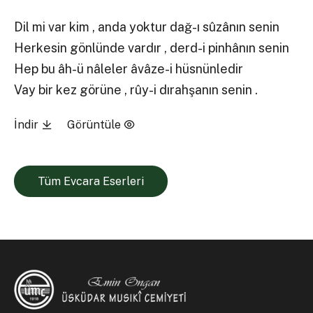
Dil mi var kim , anda yoktur dağ-ı sûzânın senin
Herkesin gönlünde vardır , derd-i pinhânın senin
Hep bu âh-ü nâleler âvâze-i hüsnünledir
Vay bir kez görüne , rûy-i dırahşanın senin .
İndir
Görüntüle
Tüm Evcara Eserleri