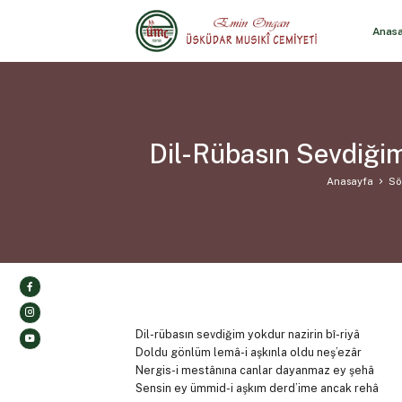
Anas
Dil-Rübasın Sevdiği
Anasayfa
Sö
Dil-rübasın sevdiğim yokdur nazirin bî-riyâ
Doldu gönlüm lemâ-i aşkınla oldu neş’ezâr
Nergis-i mestânına canlar dayanmaz ey şehâ
Sensin ey ümmid-i aşkım derd’ime ancak rehâ