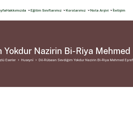
ayfa
Hakkımızda
Eğitim Sınıflarımız
Korolarımız
Nota Arşivi
İletişim
m Yokdur Nazirin Bi-Riya Mehmed 
zlü Eserler
Huseyni̇
Dil-Rübasın Sevdiğim Yokdur Nazirin Bi-Riya Mehmed Eşref