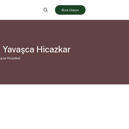
Bize Ulaşın
n Yavaşca Hicazkar
aşca Hicazkar