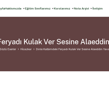
ayfa
Hakkımızda
Eğitim Sınıflarımız
Korolarımız
Nota Arşivi
İletişim
Feryadı Kulak Ver Sesine Alaeddi
Sözlü Eserler
Hi̇cazkar
Dinle Kalbimdeki Feryadı Kulak Ver Sesine Alaeddin Yav