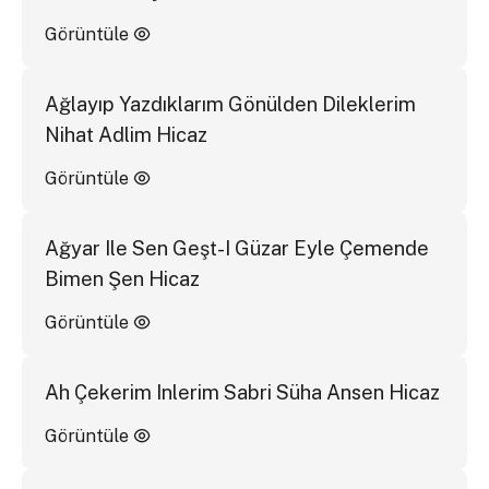
Görüntüle
Ağlayıp Yazdıklarım Gönülden Dileklerim
Nihat Adlim Hicaz
Görüntüle
Ağyar Ile Sen Geşt-I Güzar Eyle Çemende
Bimen Şen Hicaz
Görüntüle
Ah Çekerim Inlerim Sabri Süha Ansen Hicaz
Görüntüle