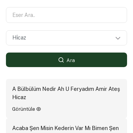
Ara
A Bülbülüm Nedir Ah U Feryadım Amir Ateş
Hicaz
Görüntüle
Acaba Şen Misin Kederin Var Mı Bimen Şen