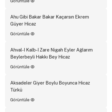
Görüntüle
Ahu Gibi Bakar Bakar Kaçarsın Ekrem
Güyer Hicaz
Görüntüle
Ahval-I Kalb-I Zare Nigah Eyler Ağlarım
Beylerbeyli Hakkı Bey Hicaz
Görüntüle
Aksadeler Giyer Boylu Boyunca Hicaz
Türkü
Görüntüle