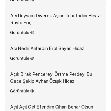
Acı Duysam Diyerek Aşkın Ilahi Tadını Hicaz
Rüştü Eriç
Görüntüle
Acı Nedir Anlardın Erol Sayan Hicaz
Görüntüle
Açık Bırak Pencereyi Örtme Perdeyi Bu
Gece Şekip Ayhan Özışık Hicaz
Görüntüle
Açıl Açıl Gel Efendim Cihan Behar Olsun