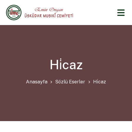
Hi̇caz
Anasayfa
Sözlü Eserler
Hi̇caz