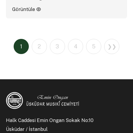
Görüntüle
1
2
3
4
5
❯❯
Halk Caddesi Emin Ongan Sokak No:10
Üsküdar / İstanbul