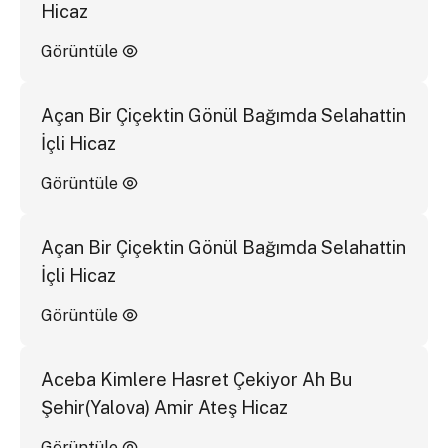
Hicaz
Görüntüle
Açan Bir Çiçektin Gönül Bağımda Selahattin
İçli Hicaz
Görüntüle
Açan Bir Çiçektin Gönül Bağımda Selahattin
İçli Hicaz
Görüntüle
Aceba Kimlere Hasret Çekiyor Ah Bu
Şehir(Yalova) Amir Ateş Hicaz
Görüntüle