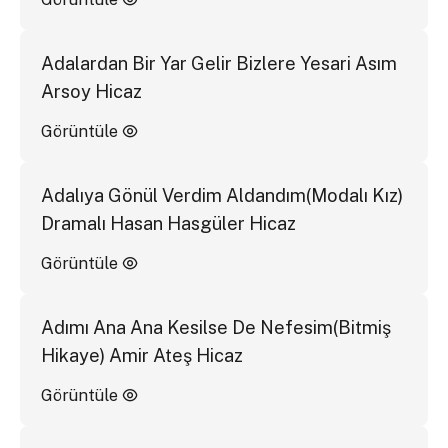
Adalardan Bir Yar Gelir Bizlere Yesari Asım
Arsoy Hicaz
Görüntüle
Adalıya Gönül Verdim Aldandım(Modalı Kız)
Dramalı Hasan Hasgüler Hicaz
Görüntüle
Adımı Ana Ana Kesilse De Nefesim(Bitmiş
Hikaye) Amir Ateş Hicaz
Görüntüle