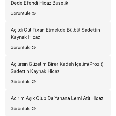
Dede Efendi Hicaz Buselik
Görüntüle
Açıldı Gül Figan Etmekde Bülbül Sadettin
Kaynak Hicaz
Görüntüle
Açılırsın Güzelim Birer Kadeh Içelim(Prozit)
Sadettin Kaynak Hicaz
Görüntüle
Acırım Aşık Olup Da Yanana Lemi Atlı Hicaz
Görüntüle