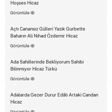
Hoşses Hicaz
Görüntüle
Açtı Canansız Gülleri Yazık Gurbette
Baharın Ali Nihad Özdemir Hicaz
Görüntüle
Ada Sahillerinde Bekliyorum Sahibi
Bilinmiyor Hicaz Türkü
Görüntüle
Adalarda Gezer Durur Edâlı Artaki Candan
Hicaz
Görüntüle