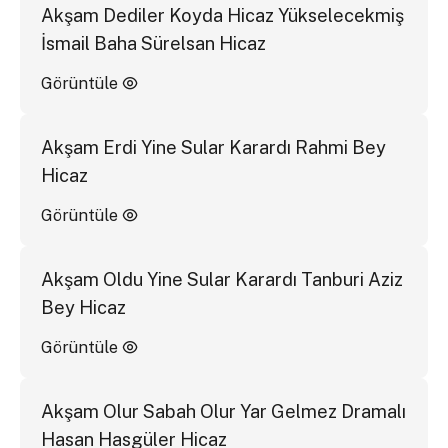
Akşam Dediler Koyda Hicaz Yükselecekmiş
İsmail Baha Sürelsan Hicaz
Görüntüle
Akşam Erdi Yine Sular Karardı Rahmi Bey
Hicaz
Görüntüle
Akşam Oldu Yine Sular Karardı Tanburi Aziz
Bey Hicaz
Görüntüle
Akşam Olur Sabah Olur Yar Gelmez Dramalı
Hasan Hasgüler Hicaz