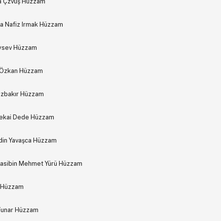
fa Çzvuş Hüzzam
a Nafiz Irmak Hüzzam
Soysev Hüzzam
ın Özkan Hüzzam
 Özbakır Hüzzam
 Zekai Dede Hüzzam
ddin Yavaşca Hüzzam
sibin Mehmet Yürü Hüzzam
a Hüzzam
 Tunar Hüzzam