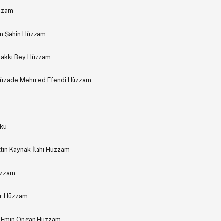
üzzam
em Şahin Hüzzam
Hakkı Bey Hüzzam
rcüzade Mehmed Efendi Hüzzam
rkü
in Kaynak İlahi Hüzzam
üzzam
yor Hüzzam
er Emin Ongan Hüzzam