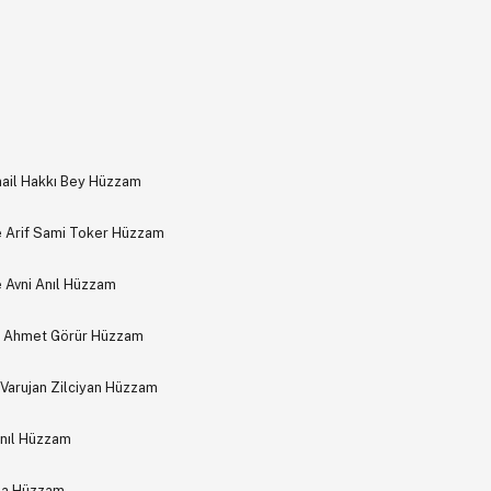
smail Hakkı Bey Hüzzam
 Arif Sami Toker Hüzzam
 Avni Anıl Hüzzam
k Ahmet Görür Hüzzam
 Varujan Zilciyan Hüzzam
Anıl Hüzzam
ğla Hüzzam