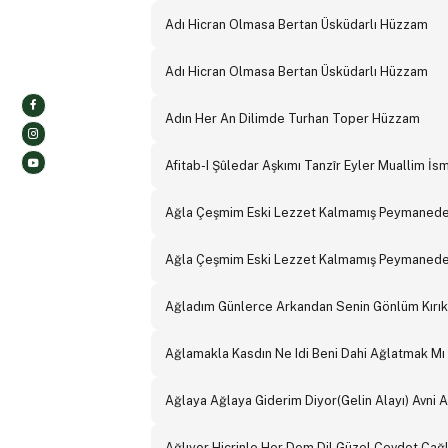
Adı Hicran Olmasa Bertan Üsküdarlı Hüzzam
Adı Hicran Olmasa Bertan Üsküdarlı Hüzzam
Adın Her An Dilimde Turhan Toper Hüzzam
Afitab-I Şûledar Aşkımı Tanzîr Eyler Muallim İ
Ağla Çeşmim Eski Lezzet Kalmamış Peymanede
Ağla Çeşmim Eski Lezzet Kalmamış Peymanede
Ağladım Günlerce Arkandan Senin Gönlüm Kırı
Ağlamakla Kasdın Ne Idi Beni Dahi Ağlatmak Mı
Ağlaya Ağlaya Giderim Diyor(Gelin Alayı) Avni 
Ağlıyor Hicrinle Her Dem Dil Güzel Cevdet Ça