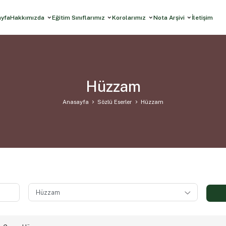
ayfa
Hakkımızda
Eğitim Sınıflarımız
Korolarımız
Nota Arşivi
İletişim
Hüzzam
Anasayfa
Sözlü Eserler
Hüzzam