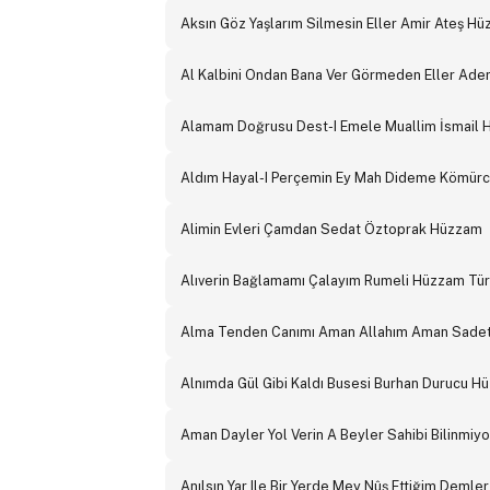
Aksın Göz Yaşlarım Silmesin Eller Amir Ateş H
Al Kalbini Ondan Bana Ver Görmeden Eller Ad
Alamam Doğrusu Dest-I Emele Muallim İsmail 
Aldım Hayal-I Perçemin Ey Mah Dideme Kömü
Alimin Evleri Çamdan Sedat Öztoprak Hüzzam
Alıverin Bağlamamı Çalayım Rumeli Hüzzam Tü
Alma Tenden Canımı Aman Allahım Aman Sadett
Alnımda Gül Gibi Kaldı Busesi Burhan Durucu H
Aman Dayler Yol Verin A Beyler Sahibi Bilinmi
Anılsın Yar Ile Bir Yerde Mey Nûş Ettiğim Deml