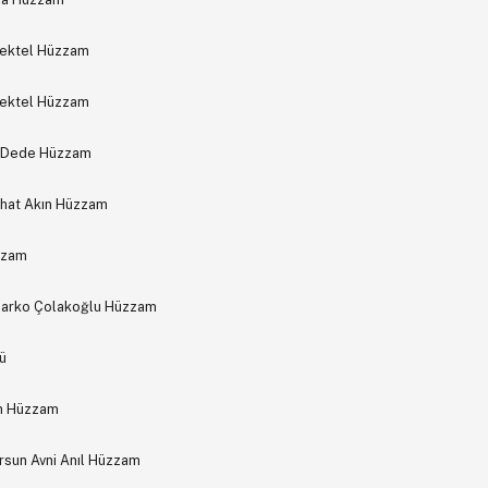
Tektel Hüzzam
Tektel Hüzzam
i Dede Hüzzam
ihat Akın Hüzzam
zzam
Marko Çolakoğlu Hüzzam
ü
n Hüzzam
sun Avni Anıl Hüzzam