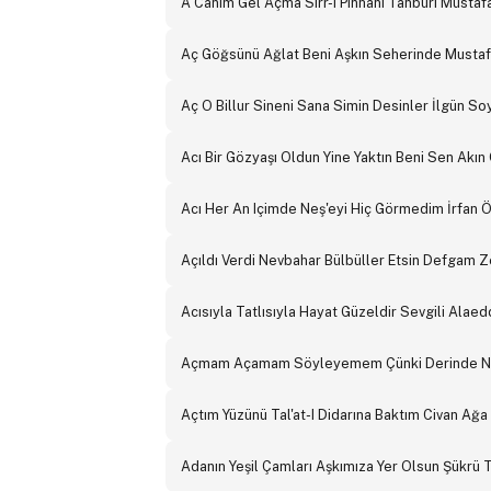
A Canım Gel Açma Sırr-I Pinhanı Tanburi Musta
Aç Göğsünü Ağlat Beni Aşkın Seherinde Mustaf
Aç O Billur Sineni Sana Simin Desinler İlgün 
Acı Bir Gözyaşı Oldun Yine Yaktın Beni Sen Ak
Acı Her An Içimde Neş'eyi Hiç Görmedim İrfan
Açıldı Verdi Nevbahar Bülbüller Etsin Defgam
Acısıyla Tatlısıyla Hayat Güzeldir Sevgili Alae
Açmam Açamam Söyleyemem Çünki Derinde Na
Açtım Yüzünü Tal'at-I Didarına Baktım Civan Ağ
Adanın Yeşil Çamları Aşkımıza Yer Olsun Şükrü