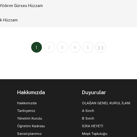
 Yıldırım Gürses Hüzzam
nak Hüzzam
1
2
3
4
5
❯❯
Hakkımızda
Duyurular
Hakkımızda
OLAĞAN GENEL KURUL İLANI
Tarihçemiz
A Sınıfı
Yönetim Kurulu
B Sınıfı
Öğretim Kadrosu
İCRA HEYETİ
Sanatçılarımız
Meşk Topluluğu