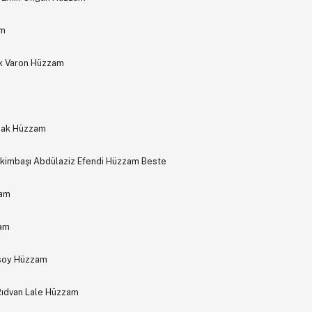
am
ak Varon Hüzzam
ynak Hüzzam
kimbaşı Abdülaziz Efendi Hüzzam Beste
zam
zam
nsoy Hüzzam
Rıdvan Lale Hüzzam