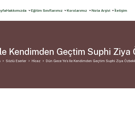
ayfa
Hakkımızda
Eğitim Sınıflarımız
Korolarımız
Nota Arşivi
İletişim
Ile Kendimden Geçtim Suphi Ziya
a
Sözlü Eserler
Hi̇caz
Dün Gece Ye’s Ile Kendimden Geçtim Suphi Ziya Özbek