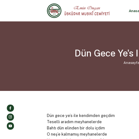
Anas
Dün Gece Ye's 
Anasayf
Dün gece ye’s ile kendimden geçdim
Teselli aradım meyhanelerde
Bahtı dûn elinden bir dolu içdim
O neş’e kalmamış meyhanelerde