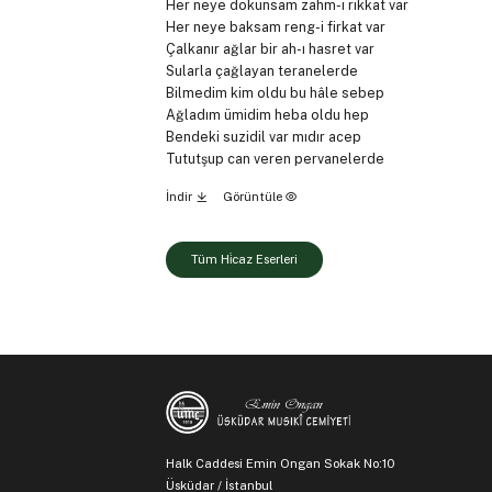
Her neye dokunsam zahm-ı rikkat var
Her neye baksam reng-i firkat var
Çalkanır ağlar bir ah-ı hasret var
Sularla çağlayan teranelerde
Bilmedim kim oldu bu hâle sebep
Ağladım ümidim heba oldu hep
Bendeki suzidil var mıdır acep
Tututşup can veren pervanelerde
İndir
Görüntüle
Tüm Hi̇caz Eserleri
Halk Caddesi Emin Ongan Sokak No:10
Üsküdar / İstanbul