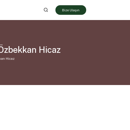
Bize Ulaşın
 Özbekkan Hicaz
kan Hicaz