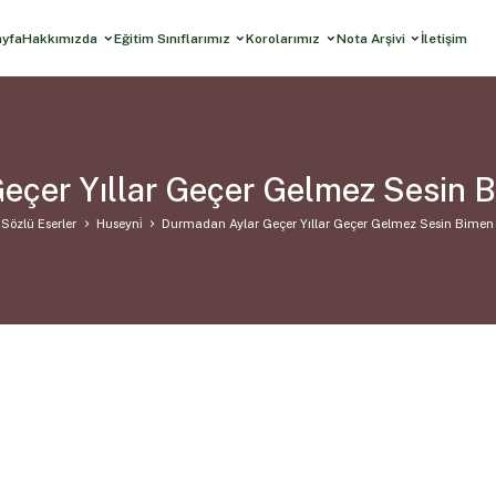
ayfa
Hakkımızda
Eğitim Sınıflarımız
Korolarımız
Nota Arşivi
İletişim
eçer Yıllar Geçer Gelmez Sesin 
Sözlü Eserler
Huseyni̇
Durmadan Aylar Geçer Yıllar Geçer Gelmez Sesin Bimen