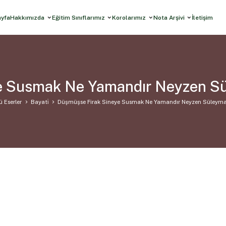
ayfa
Hakkımızda
Eğitim Sınıflarımız
Korolarımız
Nota Arşivi
İletişim
e Susmak Ne Yamandır Neyzen Sü
ü Eserler
Bayati̇
Düşmüşse Firak Sineye Susmak Ne Yamandır Neyzen Süleyma