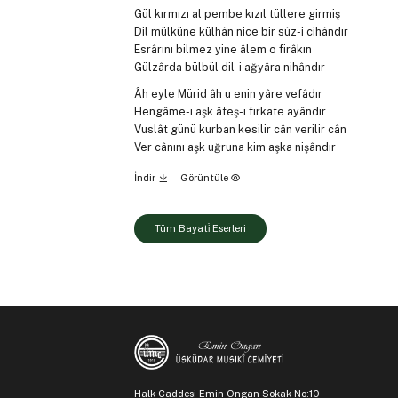
Gül kırmızı al pembe kızıl tüllere girmiş
Dil mülküne külhân nice bir sûz-i cihândır
Esrârını bilmez yine âlem o firâkın
Gülzârda bülbül dil-i ağyâra nihândır
Âh eyle Mürid âh u enin yâre vefâdır
Hengâme-i aşk âteş-i firkate ayândır
Vuslât günü kurban kesilir cân verilir cân
Ver cânını aşk uğruna kim aşka nişândır
İndir
Görüntüle
Tüm Bayati̇ Eserleri
Halk Caddesi Emin Ongan Sokak No:10