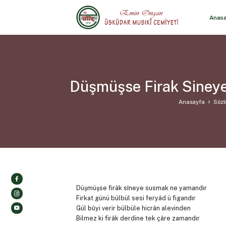
Anas
Düşmüşse Firak Siney
Anasayfa
Sözl
Düşmüşse firâk sîneye susmak ne yamandır
Firkat günü bülbül sesi feryâd ü figandır
Gül bûyi verir bülbüle hicrân alevinden
Bilmez ki firâk derdine tek çâre zamandır