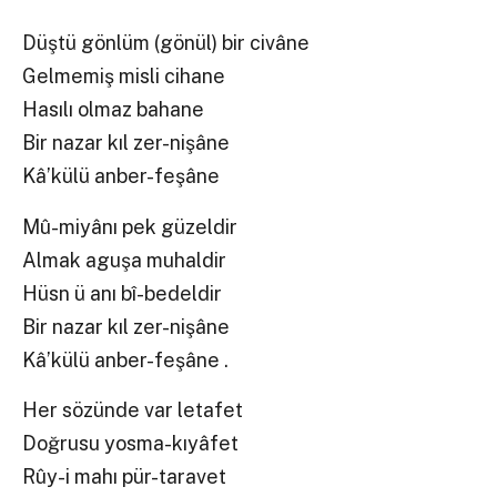
Düştü gönlüm (gönül) bir civâne
Gelmemiş misli cihane
Hasılı olmaz bahane
Bir nazar kıl zer-nişâne
Kâ’külü anber-feşâne
Mû-miyânı pek güzeldir
Almak aguşa muhaldir
Hüsn ü anı bî-bedeldir
Bir nazar kıl zer-nişâne
Kâ’külü anber-feşâne .
Her sözünde var letafet
Doğrusu yosma-kıyâfet
Rûy-i mahı pür-taravet