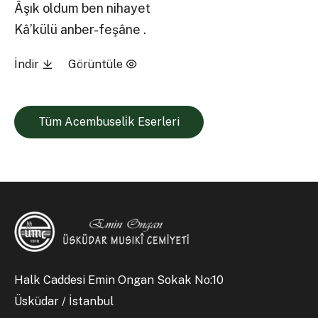
Âşık oldum ben nihayet
Kâ’külü anber-feşâne .
İndir
Görüntüle
Tüm Acembuseli̇k Eserleri
Halk Caddesi Emin Ongan Sokak No:10
Üsküdar / İstanbul