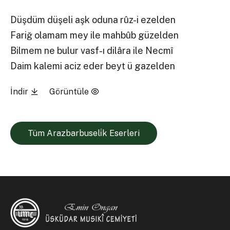
Düşdüm düşeli aşk oduna rûz-i ezelden
Fariğ olamam mey ile mahbûb güzelden
Bilmem ne bulur vasf-ı dilâra ile Necmî
Daim kalemi aciz eder beyt ü gazelden
İndir
Görüntüle
Tüm Arazbarbuseli̇k Eserleri