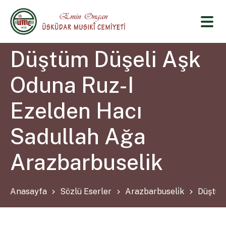
Düştüm Düşeli Aşk
Oduna Ruz-I
Ezelden Hacı
Sadullah Ağa
Arazbarbuselik
Anasayfa
Sözlü Eserler
Arazbarbuseli̇k
Düştüm