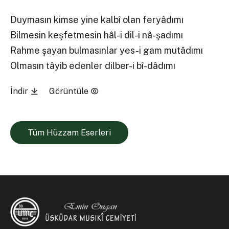
Duymasın kimse yine kalbî olan feryâdımı
Bilmesin keşfetmesin hâl-i dil-i nâ-şadımı
Rahme şayan bulmasınlar yes-i gam mutâdımı
Olmasın tâyib edenler dilber-i bî-dâdımı
İndir
Görüntüle
Tüm Hüzzam Eserleri