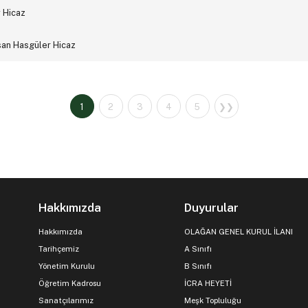
 Hicaz
an Hasgüler Hicaz
1
2
3
4
5
❯❯
Hakkımızda
Duyurular
Hakkımızda
OLAĞAN GENEL KURUL İLANI
Tarihçemiz
A Sınıfı
Yönetim Kurulu
B Sınıfı
Öğretim Kadrosu
İCRA HEYETİ
Sanatçılarımız
Meşk Topluluğu