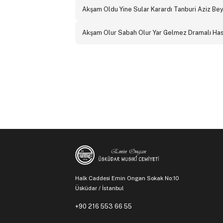
Akşam Oldu Yine Sular Karardı Tanburi Aziz Bey
Akşam Olur Sabah Olur Yar Gelmez Dramalı Has
Halk Caddesi Emin Ongan Sokak No:10
Üsküdar / İstanbul
+90 216 553 66 55