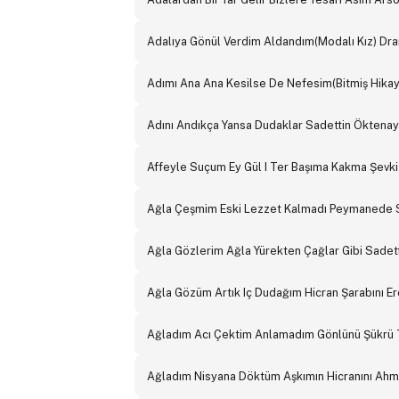
Adalıya Gönül Verdim Aldandım(Modalı Kız) Dra
Adımı Ana Ana Kesilse De Nefesim(Bitmiş Hikay
Adını Andıkça Yansa Dudaklar Sadettin Öktenay
Affeyle Suçum Ey Gül I Ter Başıma Kakma Şevki
Ağla Çeşmim Eski Lezzet Kalmadı Peymanede S
Ağla Gözlerim Ağla Yürekten Çağlar Gibi Sadet
Ağla Gözüm Artık Iç Dudağım Hicran Şarabını Er
Ağladım Acı Çektim Anlamadım Gönlünü Şükrü 
Ağladım Nisyana Döktüm Aşkımın Hicranını Ahm