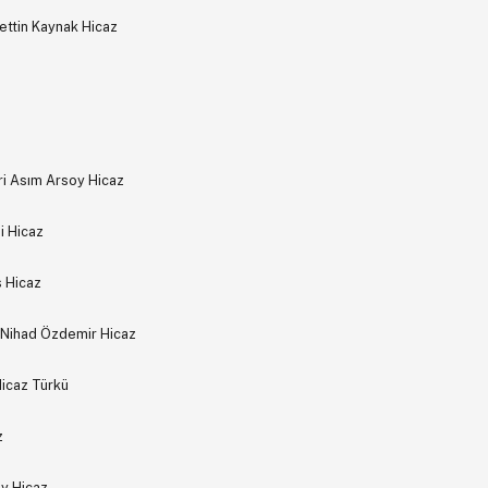
dettin Kaynak Hicaz
ri Asım Arsoy Hicaz
i Hicaz
 Hicaz
i Nihad Özdemir Hicaz
Hicaz Türkü
z
oy Hicaz