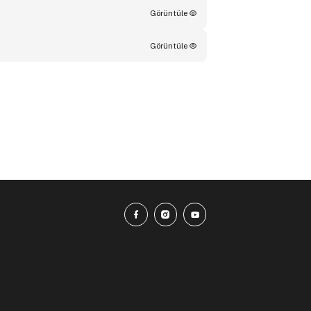
Görüntüle
Görüntüle