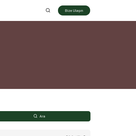
Bize Ulaşın
Ara