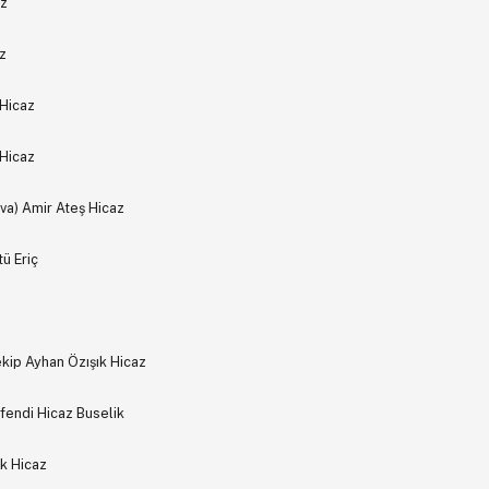
az
z
 Hicaz
 Hicaz
va) Amir Ateş Hicaz
ü Eriç
kip Ayhan Özışık Hicaz
fendi Hicaz Buselik
k Hicaz