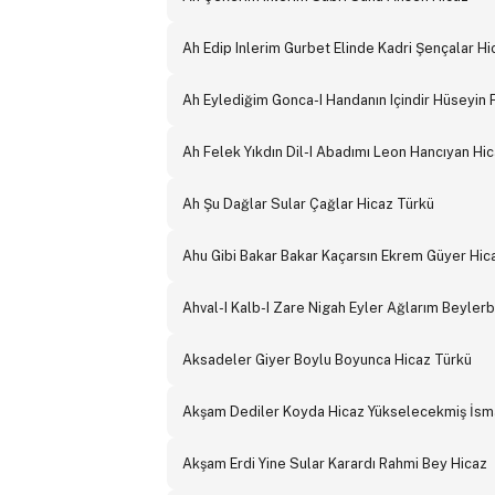
Ah Edip Inlerim Gurbet Elinde Kadri Şençalar Hi
Ah Eylediğim Gonca-I Handanın Içindir Hüseyin
Ah Felek Yıkdın Dil-I Abadımı Leon Hancıyan Hi
Ah Şu Dağlar Sular Çağlar Hicaz Türkü
Ahu Gibi Bakar Bakar Kaçarsın Ekrem Güyer Hic
Ahval-I Kalb-I Zare Nigah Eyler Ağlarım Beylerb
Aksadeler Giyer Boylu Boyunca Hicaz Türkü
Akşam Dediler Koyda Hicaz Yükselecekmiş İsma
Akşam Erdi Yine Sular Karardı Rahmi Bey Hicaz