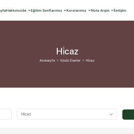
ayfa
Hakkımızda
Eğitim Sınıflarımız
Korolarımız
Nota Arşivi
İletişim
Hi̇caz
Anasayfa
Sözlü Eserler
Hi̇caz