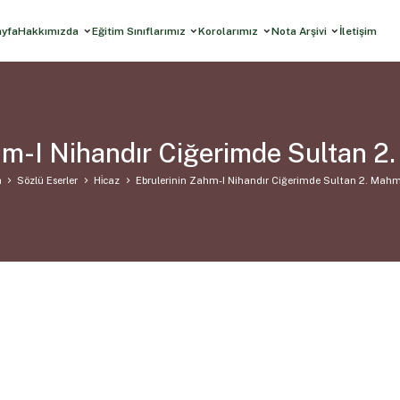
ayfa
Hakkımızda
Eğitim Sınıflarımız
Korolarımız
Nota Arşivi
İletişim
hm-I Nihandır Ciğerimde Sultan 
a
Sözlü Eserler
Hi̇caz
Ebrulerinin Zahm-I Nihandır Ciğerimde Sultan 2. Mah