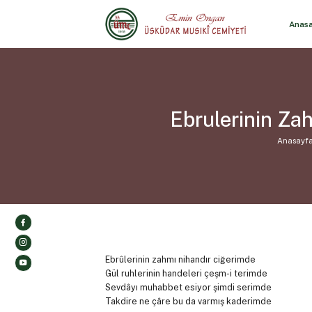
Anas
Ebrulerinin Za
Anasayf
Ebrûlerinin zahmı nihandır ciğerimde
Gül ruhlerinin handeleri çeşm-i terimde
Sevdâyı muhabbet esiyor şimdi serimde
Takdire ne çâre bu da varmış kaderimde