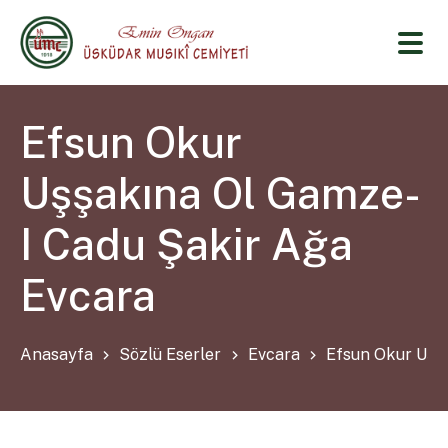
Efsun Okur
Uşşakına Ol Gamze-
I Cadu Şakir Ağa
Evcara
Anasayfa
Sözlü Eserler
Evcara
Efsun Okur Uşş