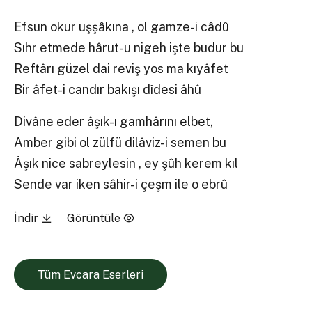
Efsun okur uşşâkına , ol gamze-i câdû
Sıhr etmede hârut-u nigeh işte budur bu
Reftârı güzel dai reviş yos ma kıyâfet
Bir âfet-i candır bakışı dîdesi âhû
Divâne eder âşık-ı gamhârını elbet,
Amber gibi ol zülfü dilâviz-i semen bu
Âşık nice sabreylesin , ey şûh kerem kıl
Sende var iken sâhir-i çeşm ile o ebrû
İndir
Görüntüle
Tüm Evcara Eserleri