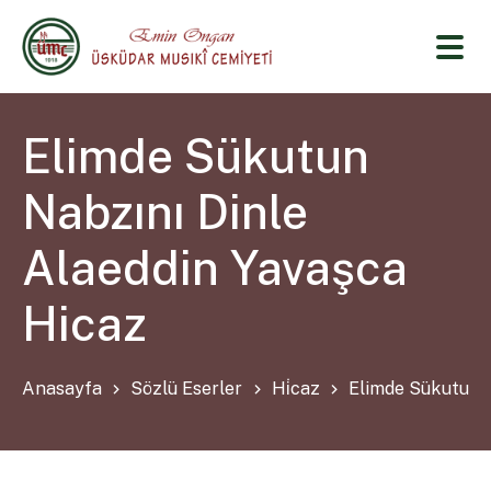
Elimde Sükutun
Nabzını Dinle
Alaeddin Yavaşca
Hicaz
Anasayfa
Sözlü Eserler
Hi̇caz
Elimde Sükutun N