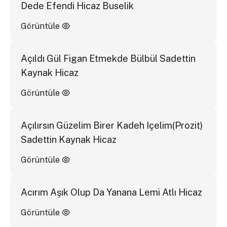
Dede Efendi Hicaz Buselik
Görüntüle
Açıldı Gül Figan Etmekde Bülbül Sadettin
Kaynak Hicaz
Görüntüle
Açılırsın Güzelim Birer Kadeh Içelim(Prozit)
Sadettin Kaynak Hicaz
Görüntüle
Acırım Aşık Olup Da Yanana Lemi Atlı Hicaz
Görüntüle