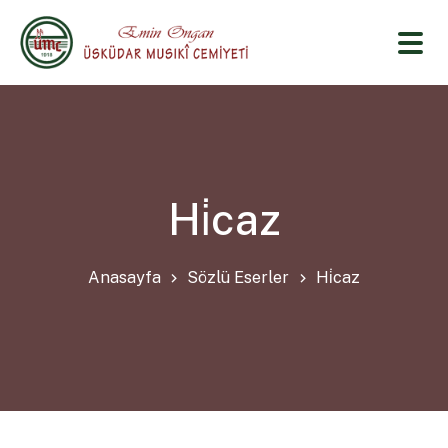
Hi̇caz
Anasayfa
Sözlü Eserler
Hi̇caz