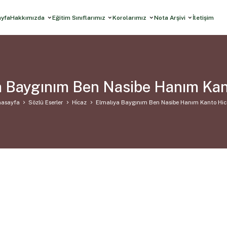
ayfa
Hakkımızda
Eğitim Sınıflarımız
Korolarımız
Nota Arşivi
İletişim
a Baygınım Ben Nasibe Hanım Kan
asayfa
Sözlü Eserler
Hi̇caz
Elmalıya Baygınım Ben Nasibe Hanım Kanto Hi