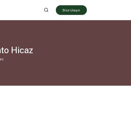
Bize Ulaşın
to Hicaz
caz