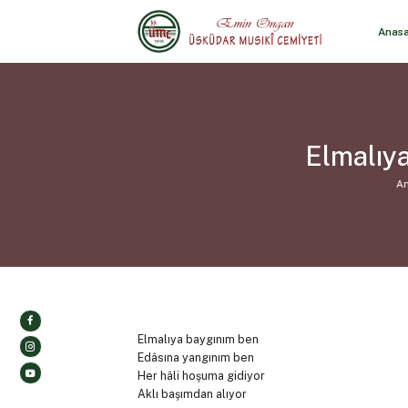
Anas
Elmalıy
An
Elmalıya baygınım ben
Edâsına yangınım ben
Her hâli hoşuma gidiyor
Aklı başımdan alıyor